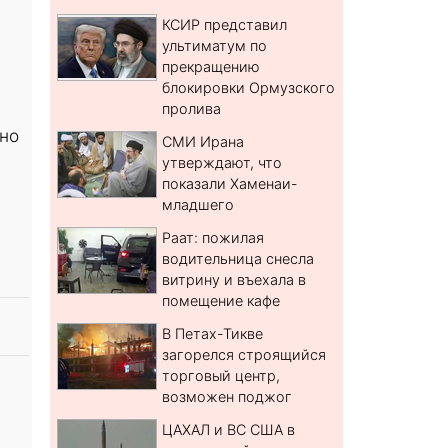
КСИР представил
ультиматум по
прекращению
блокировки Ормузского
пролива
ано
СМИ Ирана
утверждают, что
показали Хаменаи-
младшего
Раат: пожилая
водительница снесла
витрину и въехала в
помещение кафе
В Петах-Тикве
загорелся строящийся
торговый центр,
возможен поджог
ЦАХАЛ и ВС США в