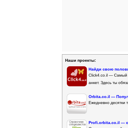
Наши проекты:
Найди свою полови
Click4.co.il — Самы
анкет. Здесь ты обя
Orbita.co.il — Поп
Ежедневно десятки т
Profi.orbita.co.il