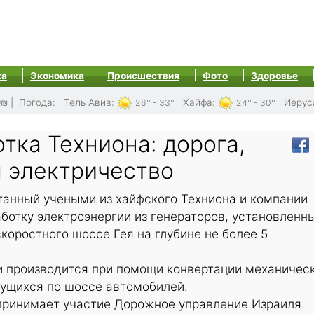
ка
Экономика
Происшествия
Фото
Здоровье
0₪
|
Погода
:
Тель Авив
:
Хайфа
:
Иерус
26° - 33°
24° - 30°
тка Техниона: дорога,
 электричество
танный учеными из хайфского Техниона и компании
аботку электроэнергии из генераторов, установленн
оростного шоссе Гея на глубине не более 5
и производится при помощи конвертации механичес
жущихся по шоссе автомобилей.
 принимает участие Дорожное управление Израиля.