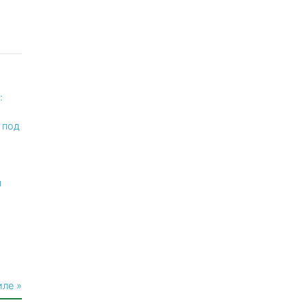
:
 под
п
иле »