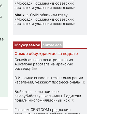
«Моссад» Гофмана «в советских
ой
чистках» и удалении несогласных
Marik
→
СМИ обвинили главу
на
«Моссад» Гофмана «в советских
чистках» и удалении несогласных
те
Обсуждаемое
Читаемое
Самое обсуждаемое за неделю
Семейная пара репатриантов из
Ашкелона работала на иранскую
разведку
(10)
В Израиле выросли темпы эмиграции
населения, уезжают профессионалы
(9)
Бойкот в школе привел к
самоубийству школьницы. Родители
подали многомиллионный иск
(7)
Главком CENTCOM предложил
закончить военные действия против