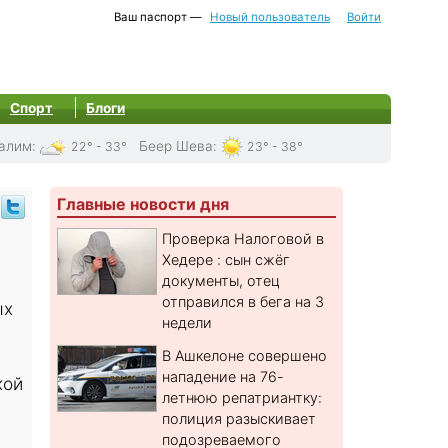
Ваш паспорт —
Новый пользователь
Войти
Спорт
Блоги
алим
:
Беер Шева
:
22° - 33°
23° - 38°
Главные новости дня
Проверка Налоговой в
Хедере : сын сжёг
документы, отец
отправился в бега на 3
ых
недели
В Ашкелоне совершено
нападение на 76-
кой
летнюю репатриантку:
полиция разыскивает
подозреваемого