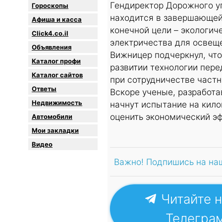
Гендиректор Дорожного уп
Гороскопы
находится в завершающей
Афиша и касса
конечной цели – экологи
Click4.co.il
электричества для освеще
Объявления
Вижницер подчеркнул, чт
Каталог профи
развитии технологии пере
Каталог сайтов
при сотрудничестве частн
Oтветы
Вскоре ученые, разработ
Недвижимость
начнут испытание на кило
оценить экономический эф
Автомобили
Мои закладки
Видео
Важно! Подпишись на на
Читайте н
Телегра