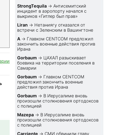
StrongTequila
→
Антисемитский
инцидент в аэропорту начался с
выкриков «Гитлер был прав»
Liran
→
Нетаниягу отказался от
встречи с Зеленским в Вашингтоне
A
→
Главком CENTCOM предложил
закончить военные действия против
Ирана
Gorbaum
→
ЦАХАЛ разыскивает
арии
боевика на территории поселения в
Самарии
Gorbaum
→
Главком CENTCOM
предложил закончить военные
ь
действия против Ирана
Gorbaum
→
В Иерусалиме вновь
произошли столкновения ортодоксов
с полицией
Mazepa
→
В Иерусалиме вновь
произошли столкновения ортодоксов
с полицией
Carciente
→
СМИ обвинили главу