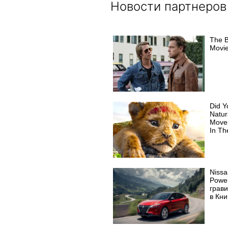
Новости партнеров
The B
Movie
Did Y
Natur
Move
In Th
Nissa
Powe
грав
в Кни