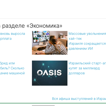
в разделе «Экономика»
 вновь выросла
Массовые увольнения
арплата
хай-тек
Израиля сокращается
давлением ИИ
ибрид или
Израильский старт-а
биль? Cколько
купят за миллиард
дение машиной
долларов
Вся афиша выступлений в Изра