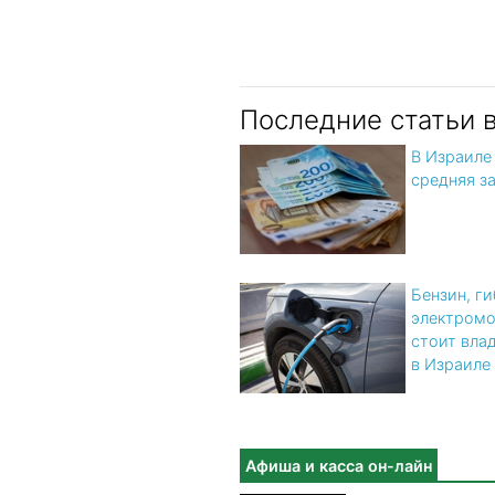
Последние статьи 
В Израиле
средняя з
Бензин, г
электромо
стоит вла
в Израиле
Афиша и касса он-лайн