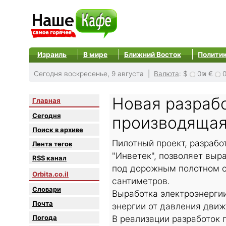
Израиль
В мире
Ближний Восток
Полити
Сегодня воскресенье, 9 августа |
Валюта
:
$
0₪
€
Новая разрабо
Главная
Сегодня
производящая
Поиск в архиве
Пилотный проект, разрабо
Лента тегов
"Инветек", позволяет выр
RSS канал
под дорожным полотном ск
Orbita.co.il
сантиметров.
Словари
Выработка электроэнерги
Почта
энергии от давления дви
Погода
В реализации разработок