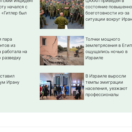
тский инцидент
ЦАХАЛ приведен в
рту начался с
состояние повышенн
 «Гитлер был
боеготовности из-за
ситуации вокруг Ира
 пара
Толчки мощного
нтов из
землетрясения в Егип
 работала на
ощущались ночью в
 разведку
Израиле
ставил
В Израиле выросли
ум Ирану
темпы эмиграции
населения, уезжают
профессионалы