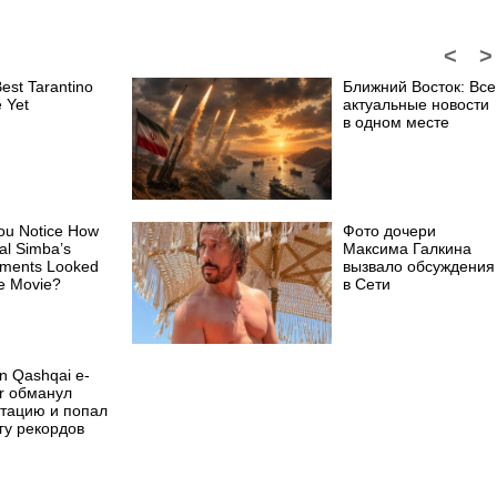
<
>
est Tarantino
Ближний Восток: Все
 Yet
актуальные новости
в одном месте
ou Notice How
Фото дочери
al Simba’s
Максима Галкина
ments Looked
вызвало обсуждения
e Movie?
в Сети
n Qashqai e-
r обманул
итацию и попал
гу рекордов