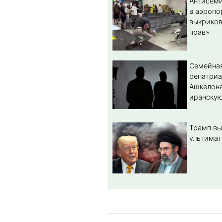
Антисеми
в аэропо
выкриков
прав»
Семейная
репатриа
Ашкелона
иранскую
Трамп вы
ультимат