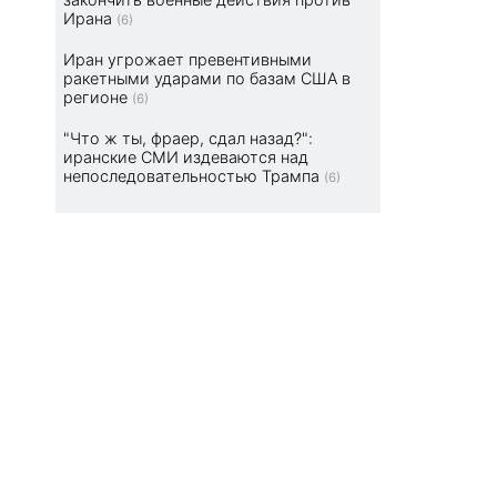
Ирана
(6)
Иран угрожает превентивными
ракетными ударами по базам США в
регионе
(6)
"Что ж ты, фраер, сдал назад?":
иранские СМИ издеваются над
непоследовательностью Трампа
(6)