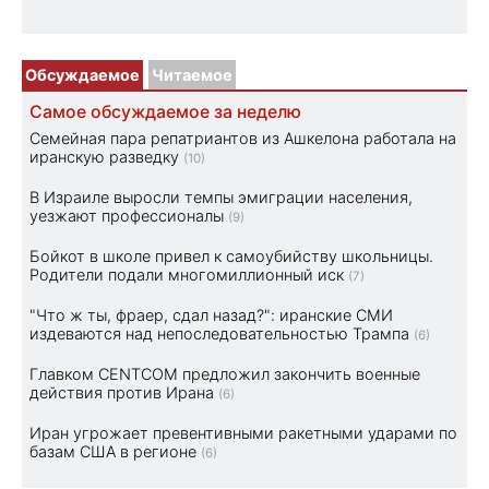
Обсуждаемое
Читаемое
Самое обсуждаемое за неделю
Семейная пара репатриантов из Ашкелона работала на
иранскую разведку
(10)
В Израиле выросли темпы эмиграции населения,
уезжают профессионалы
(9)
Бойкот в школе привел к самоубийству школьницы.
Родители подали многомиллионный иск
(7)
"Что ж ты, фраер, сдал назад?": иранские СМИ
издеваются над непоследовательностью Трампа
(6)
Главком CENTCOM предложил закончить военные
действия против Ирана
(6)
Иран угрожает превентивными ракетными ударами по
базам США в регионе
(6)