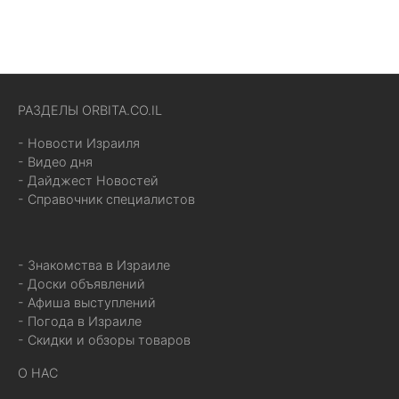
РАЗДЕЛЫ ORBITA.CO.IL
- Новости Израиля
- Видео дня
- Дайджест Новостей
- Справочник специалистов
- Знакомства в Израиле
- Доски объявлений
- Афиша выступлений
- Погода в Израиле
- Скидки и обзоры товаров
О НАС