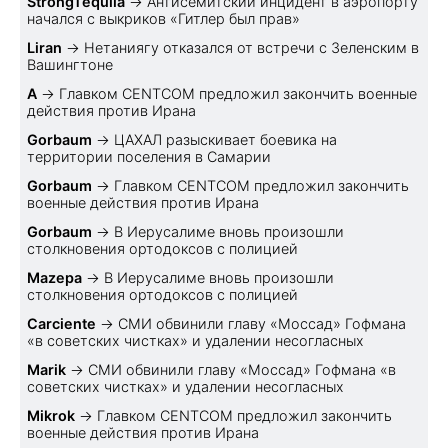
StrongTequila
→
Антисемитский инцидент в аэропорту
начался с выкриков «Гитлер был прав»
Liran
→
Нетаниягу отказался от встречи с Зеленским в
Вашингтоне
A
→
Главком CENTCOM предложил закончить военные
действия против Ирана
Gorbaum
→
ЦАХАЛ разыскивает боевика на
территории поселения в Самарии
Gorbaum
→
Главком CENTCOM предложил закончить
военные действия против Ирана
Gorbaum
→
В Иерусалиме вновь произошли
столкновения ортодоксов с полицией
Mazepa
→
В Иерусалиме вновь произошли
столкновения ортодоксов с полицией
Carciente
→
СМИ обвинили главу «Моссад» Гофмана
«в советских чистках» и удалении несогласных
Marik
→
СМИ обвинили главу «Моссад» Гофмана «в
советских чистках» и удалении несогласных
Mikrok
→
Главком CENTCOM предложил закончить
военные действия против Ирана