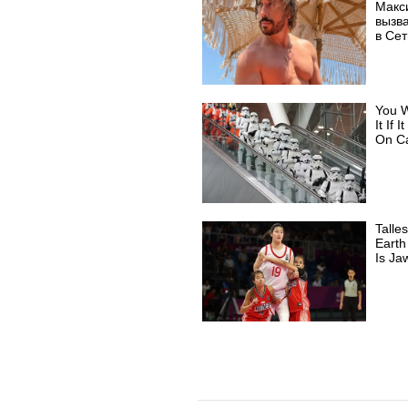
Макс
вызв
в Сет
You W
It If 
On C
Tall
Earth
Is Ja