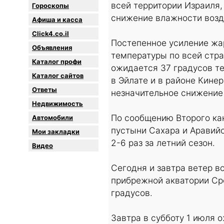
всей территории Израиля
Гороскопы
снижение влажности возд
Афиша и касса
Click4.co.il
Постепенное усиление жар
Объявления
температуры по всей стр
Каталог профи
ожидается 37 градусов теп
Каталог сайтов
в Эйлате и в районе Кине
Oтветы
незначительное снижение
Недвижимость
По сообщению Второго кан
Автомобили
пустыни Сахара и Аравийс
Мои закладки
2-6 раз за летний сезон.
Видео
Сегодня и завтра ветер в
прибрежной акватории Сре
градусов.
Завтра в субботу 1 июля 