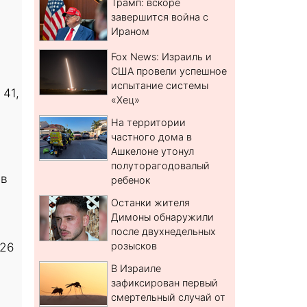
Трамп: вскоре
завершится война с
Ираном
Fox News: Израиль и
а
США провели успешное
испытание системы
 41,
«Хец»
На территории
частного дома в
Ашкелоне утонул
полуторагодовалый
 в
ребенок
Останки жителя
Димоны обнаружили
после двухнедельных
 26
розысков
В Израиле
зафиксирован первый
смертельный случай от