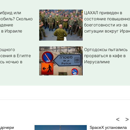
гибрид или
ЦАХАЛ приведен в
обиль? Cколько
состояние повышенн
адение
боеготовности из-за
 в Израиле
ситуации вокруг Ира
мощного
Ортодоксы пытались
сения в Египте
прорваться в кафе в
сь ночью в
Иерусалиме
<
>
 дочери
SpaceX установила