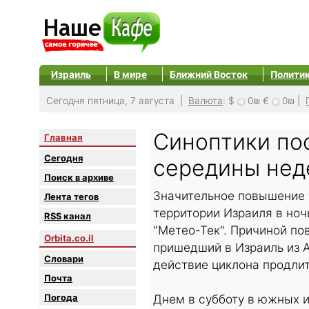
Израиль
В мире
Ближний Восток
Полити
Сегодня пятница, 7 августа |
Валюта
:
$
0₪
€
0₪
|
Синоптики по
Главная
Сегодня
середины нед
Поиск в архиве
Значительное повышение 
Лента тегов
территории Израиля в ноч
RSS канал
"Метео-Тек". Причиной п
Orbita.co.il
пришедший в Израиль из 
Словари
действие циклона продли
Почта
Погода
Днем в субботу в южных и