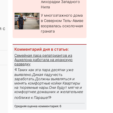
лихорадки Западного
Нила
У многоэтажного дома
в Северном Тель-Авиве
взорвалась осколочная
я с
граната
Комментарий дня в статье:
Семейная пара репатриантов из
Ашкелона работала на иранскую
разведку
«
Таких как эта пара десятки уже
выявлено.Дикая падучесть
заработать.Должны выявляться и
менять комфортные койки Квартиры
на тюремные нары.Они будут мягче и
комфортнее домашних и желательнее
»
поближе к Параше!
Средняя оценка комментария: 6