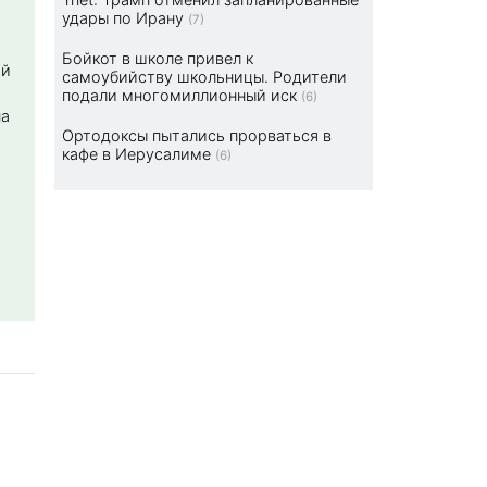
удары по Ирану
(7)
Бойкот в школе привел к
ой
самоубийству школьницы. Родители
подали многомиллионный иск
(6)
на
Ортодоксы пытались прорваться в
кафе в Иерусалиме
(6)