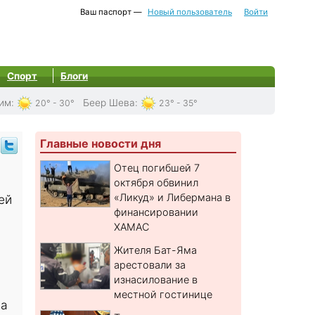
Ваш паспорт —
Новый пользователь
Войти
Спорт
Блоги
им
:
Беер Шева
:
20° - 30°
23° - 35°
Главные новости дня
Отец погибшей 7
октября обвинил
«Ликуд» и Либермана в
ей
финансировании
ХАМАС
Жителя Бат-Яма
арестовали за
изнасилование в
местной гостинице
На