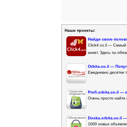
Наши проекты:
Найди свою полови
Click4.co.il — Самы
анкет. Здесь ты обя
Orbita.co.il — Поп
Ежедневно десятки т
Profi.orbita.co.il
Очень просто найти 
Doska.orbita.co.il
1000 новых объявлен