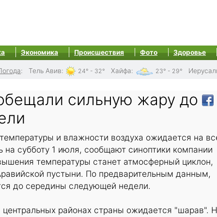
ка
Экономика
Происшествия
Фото
Здоровье
Погода
:
Тель Авив
:
Хайфа
:
Иерусал
24° - 32°
23° - 29°
обещали сильную жару до
ели
температуры и влажности воздуха ожидается на вс
ь на субботу 1 июля, сообщают синоптики компании
овышения температуры станет атмосферный циклон,
Аравийской пустыни. По предварительным данным,
тся до середины следующей недели.
 центральных районах страны ожидается "шарав". 