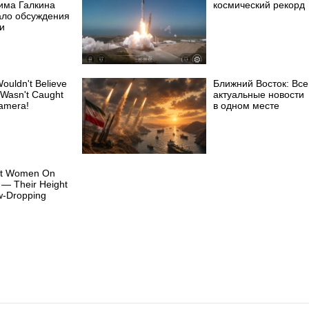
има Галкина
космический рекорд
ало обсуждения
и
ouldn't Believe
Ближний Восток: Все
It Wasn't Caught
актуальные новости
amera!
в одном месте
est Women On
 — Their Height
w-Dropping