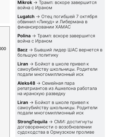
Mikrok
→
Трамп: вскоре завершится
война с Ираном
Lugatch
→
Отец погибшей 7 октября
обвинил «Ликуд» и Либермана в
финансировании ХАМАС
Polina
→
Трамп: вскоре завершится
война с Ираном
000
Bacz
→
Бывший лидер ШАС вернется в
большую политику
Liran
→
Бойкот в школе привел к
самоубийству школьницы. Родители
подали многомиллионный иск
Aleks48
→
Семейная пара
репатриантов из Ашкелона работала
на иранскую разведку
Liran
→
Бойкот в школе привел к
самоубийству школьницы. Родители
подали многомиллионный иск
StrongTequila
→
СМИ: достигнуты
договоренности о возобновлении
судоходства в Ормузском проливе