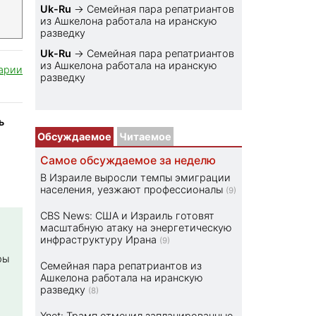
Uk-Ru
→
Семейная пара репатриантов
из Ашкелона работала на иранскую
разведку
Uk-Ru
→
Семейная пара репатриантов
из Ашкелона работала на иранскую
арии
разведку
ь
Обсуждаемое
Читаемое
Самое обсуждаемое за неделю
В Израиле выросли темпы эмиграции
населения, уезжают профессионалы
(9)
CBS News: США и Израиль готовят
масштабную атаку на энергетическую
инфраструктуру Ирана
(9)
ры
Семейная пара репатриантов из
Ашкелона работала на иранскую
разведку
(8)
Ynet: Трамп отменил запланированные