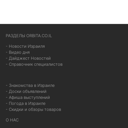
РАЗДЕЛЫ ORBITA.CO.IL
- Новости Израиля
- Видео дня
- Дайджест Новостей
- Справочник специалистов
- Знакомства в Израиле
- Доски объявлений
- Афиша выступлений
- Погода в Израиле
- Скидки и обзоры товаров
О НАС