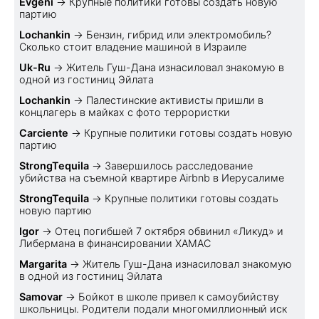
Evgeni
→
Крупные политики готовы создать новую
партию
Lochankin
→
Бензин, гибрид или электромобиль?
Cколько стоит владение машиной в Израиле
Uk-Ru
→
Житель Гуш-Дана изнасиловал знакомую в
одной из гостиниц Эйлата
Lochankin
→
Палестинские активисты пришли в
концлагерь в майках с фото террористки
Carciente
→
Крупные политики готовы создать новую
партию
StrongTequila
→
Завершилось расследование
убийства на съемной квартире Airbnb в Иерусалиме
StrongTequila
→
Крупные политики готовы создать
новую партию
Igor
→
Отец погибшей 7 октября обвинил «Ликуд» и
Либермана в финансировании ХАМАС
Margarita
→
Житель Гуш-Дана изнасиловал знакомую
в одной из гостиниц Эйлата
Samovar
→
Бойкот в школе привел к самоубийству
школьницы. Родители подали многомиллионный иск