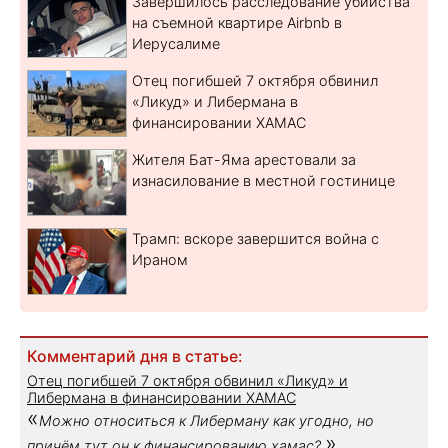
Завершилось расследование убийства
на съемной квартире Airbnb в
Иерусалиме
Отец погибшей 7 октября обвинил
«Ликуд» и Либермана в
финансировании ХАМАС
Жителя Бат-Яма арестовали за
изнасилование в местной гостинице
Трамп: вскоре завершится война с
Ираном
Комментарий дня в статье:
Отец погибшей 7 октября обвинил «Ликуд» и
Либермана в финансировании ХАМАС
«
Можно относиться к Либерману как угодно, но
»
причём тут он к финансированию хамас?