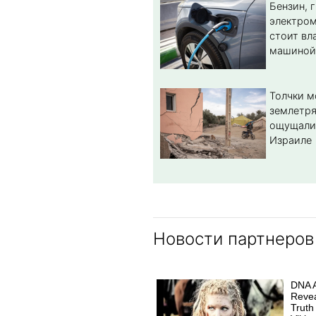
Бензин, 
электром
стоит вл
машиной
Толчки 
землетря
ощущали
Израиле
Новости партнеров
DNA A
Revea
Truth