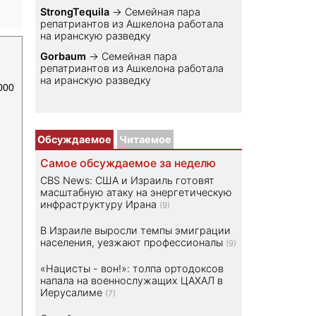
StrongTequila
→
Семейная пара
репатриантов из Ашкелона работала
на иранскую разведку
Gorbaum
→
Семейная пара
репатриантов из Ашкелона работала
на иранскую разведку
000
Обсуждаемое
Читаемое
Самое обсуждаемое за неделю
CBS News: США и Израиль готовят
масштабную атаку на энергетическую
инфраструктуру Ирана
(9)
В Израиле выросли темпы эмиграции
населения, уезжают профессионалы
(9)
«Нацисты - вон!»: толпа ортодоксов
напала на военнослужащих ЦАХАЛ в
Иерусалиме
(7)