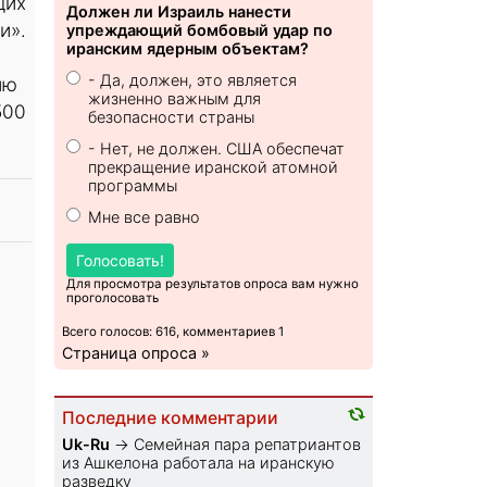
щих
Должен ли Израиль нанести
и».
упреждающий бомбовый удар по
иранским ядерным объектам?
- Да, должен, это является
ию
жизненно важным для
500
безопасности страны
- Нет, не должен. США обеспечат
прекращение иранской атомной
программы
Мне все равно
Голосовать!
Для просмотра результатов опроса вам нужно
проголосовать
Всего голосов: 616, комментариев 1
Страница опроса »
Последние комментарии
Uk-Ru
→
Семейная пара репатриантов
из Ашкелона работала на иранскую
разведку