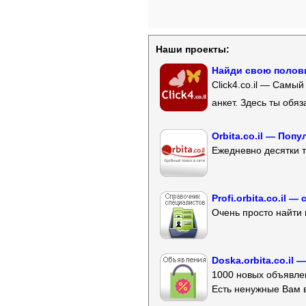
Наши проекты:
Найди свою полови
Click4.co.il — Самы
анкет. Здесь ты обя
Orbita.co.il — Поп
Ежедневно десятки т
Profi.orbita.co.il
Очень просто найти 
Doska.orbita.co.il
1000 новых объявлен
Есть ненужные Вам 