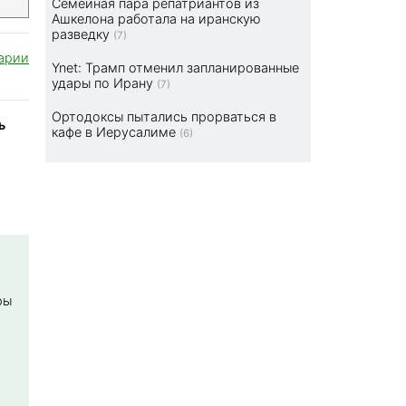
Семейная пара репатриантов из
Ашкелона работала на иранскую
разведку
(7)
арии
Ynet: Трамп отменил запланированные
удары по Ирану
(7)
Ортодоксы пытались прорваться в
ь
кафе в Иерусалиме
(6)
ры