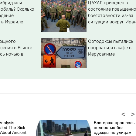
гибрид или
ЦАХАЛ приведен в
обиль? Cколько
состояние повышенн
адение
боеготовности из-за
 в Израиле
ситуации вокруг Ира
мощного
Ортодоксы пытались
сения в Египте
прорваться в кафе в
сь ночью в
Иерусалиме
<
>
nalysis
Блогерша прошлась
led The Sick
полностью без
 About Ancient
одежды по улицам