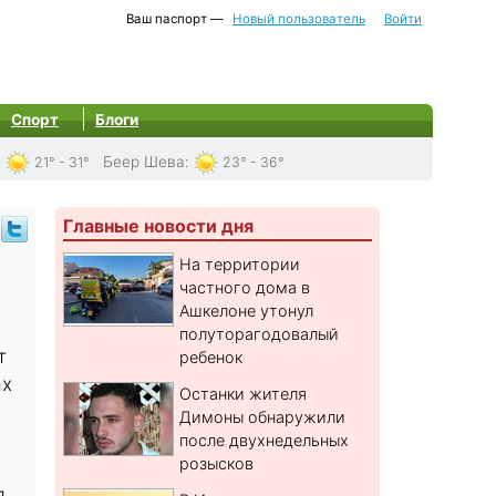
Ваш паспорт —
Новый пользователь
Войти
Спорт
Блоги
:
Беер Шева
:
21° - 31°
23° - 36°
Главные новости дня
На территории
частного дома в
Ашкелоне утонул
полуторагодовалый
т
ребенок
ах
Останки жителя
Димоны обнаружили
после двухнедельных
розысков
я