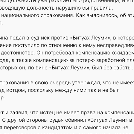
й должности уже работает его родственница, и ег
ководящую должность нарушило бы правила,
национального страхования. Как выяснилось, об эт
л.
ина подал в суд иск против «Битуах Леуми», в котор
ение поступило по отношению к нему несправедлив
е достоинство. Он потребовал компенсацию ожидае
года, а также компенсацию за потерю заработной пл
оторых он, по вине «Битуах Леуми», был без работы.
трахования в свою очередь утверждал, что не имее
ед истцом, поскольку между ними так и не был
р.
нт и заявил, что истец не имеет права на компенсац
. С другой стороны судья обвинил «Битуах Леуми» в
 переговоров с кандидатом и с самого начала не