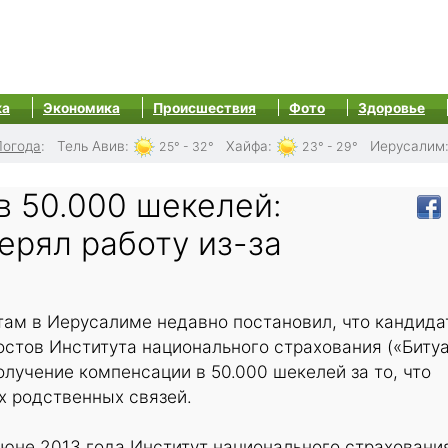
ка
Экономика
Происшествия
Фото
Здоровье
Погода
:
Тель Авив
:
Хайфа
:
Иерусалим
25° - 32°
23° - 29°
в 50.000 шекелей:
ерял работу из-за
ы
там в Иерусалиме недавно постановил, что кандида
остов Института национального страхования («Биту
олучение компенсации в 50.000 шекелей за то, что
их родственных связей.
 июне 2013 года Институт национального страховани