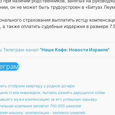
то при наличии родственников, занятых на руководя
нии, он не может быть трудоустроен в «Битуах Леум
ионального страхования выплатить истцу компенсац
, а также оплатить судебные издержки в размере 7.
ш Телеграм-канал
"Наше Кафе: Новости Израиля"
леграм
мать отобрали квартиру у родной дочери
щина стала инвалидом, пытаясь разнять дерущихся собак
ывшего мужа компенсацию за его успешную карьеру
тельная компания заплатит 700.000 шекелей
вляя машину: компенсация - миллион шекелей