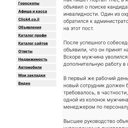
Гороскопы
объявил о поиске кандида
Афиша и касса
инвалидности. Один из ох
Click4.co.il
обратился к администрато
Объявления
на этот пост.
Каталог профи
После успешного собесед
Каталог сайтов
объявили, что он принят н
Oтветы
Вскоре мужчина уволился
Недвижимость
дополнительную работу в 
Автомобили
Мои закладки
В первый же рабочий день
Видео
новый сотрудник должен б
требовалось, в частности
одной из колонок мужчина
менеджером по персоналу
Высшее руководство объяв