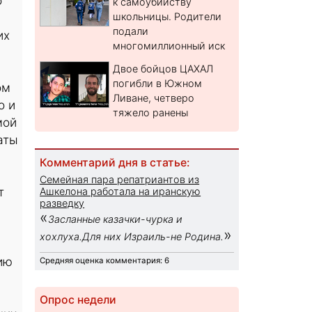
о
к самоубийству
школьницы. Родители
подали
их
многомиллионный иск
Двое бойцов ЦАХАЛ
погибли в Южном
ом
Ливане, четверо
о и
тяжело ранены
мой
аты
Комментарий дня в статье:
Семейная пара репатриантов из
т
Ашкелона работала на иранскую
разведку
«
Засланные казачки-чурка и
»
хохлуха.Для них Израиль-не Родина.
ию
Средняя оценка комментария: 6
Опрос недели