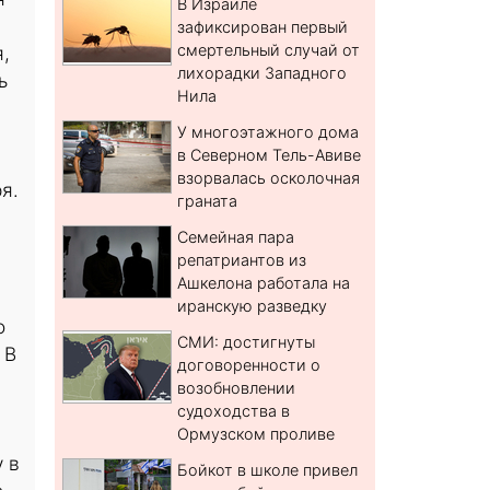
В Израиле
зафиксирован первый
смертельный случай от
,
лихорадки Западного
ь
Нила
У многоэтажного дома
в Северном Тель-Авиве
взорвалась осколочная
я.
граната
Семейная пара
репатриантов из
Ашкелона работала на
иранскую разведку
о
СМИ: достигнуты
 В
договоренности о
возобновлении
судоходства в
Ормузском проливе
 в
Бойкот в школе привел