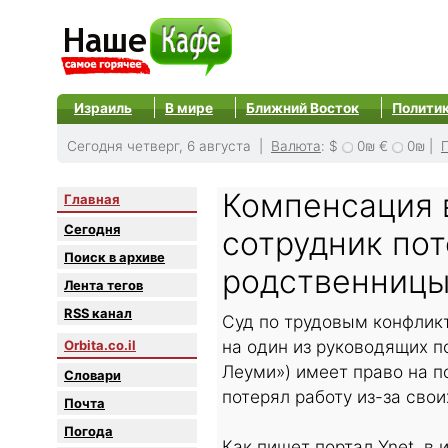
Израиль
В мире
Ближний Восток
Полити
Сегодня четверг, 6 августа |
Валюта
:
$
0₪
€
0₪
|
Компенсация 
Главная
Сегодня
сотрудник пот
Поиск в архиве
родственниц
Лента тегов
RSS канал
Суд по трудовым конфлик
на один из руководящих п
Orbita.co.il
Леуми») имеет право на п
Словари
потерял работу из-за сво
Почта
Погода
Как пишет портал Ynet, в