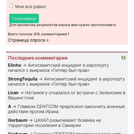
Мне все равно
Голосовать!
Для просмотра результатов опроса вам нужно проголосовать
Всего голосов: 919, комментариев 1
Страница опроса »
Последние комментарии
Elinho
→
Антисемитский инцидент в аэропорту
начался с выкриков «Гитлер был прав»
StrongTequila
→
Антисемитский инцидент в аэропорту
начался с выкриков «Гитлер был прав»
Liran
→
Нетаниягу отказался от встречи с Зеленским в
Вашингтоне
A
→
Главком CENTCOM предложил закончить военные
действия против Ирана
Gorbaum
→
ЦАХАЛ разыскивает боевика на
территории поселения в Самарии
Gorbaum
→
Главком CENTCOM предложил закончить