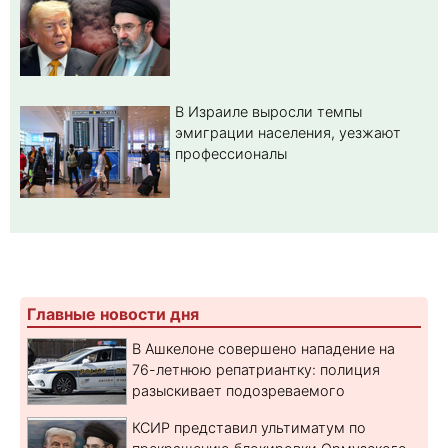
В Израиле выросли темпы
эмиграции населения, уезжают
профессионалы
Главные новости дня
В Ашкелоне совершено нападение на
76-летнюю репатриантку: полиция
разыскивает подозреваемого
КСИР представил ультиматум по