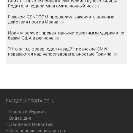
Бойкот в школе привел к самоубийству школьницы.
Родители подали многомиллионный иск
(7)
Главком CENTCOM предложил закончить военные
действия против Ирана
(6)
Иран угрожает превентивными ракетными ударами по
базам США в регионе
(6)
"Что ж ты, фраер, сдал назад?": иранские СМИ
издеваются над непоследовательностью Трампа
(6)
РАЗДЕЛЫ ORBITA.CO.IL
- Новости Израиля
- Видео дня
- Дайджест Новостей
- Справочник специалистов