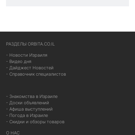
РАЗДЕЛЫ ORBITA.CO.IL
- Новости Израиля
- Видео дня
- Дайджест Новостей
- Справочник специалистов
- Знакомства в Израиле
- Доски объявлений
- Афиша выступлений
- Погода в Израиле
- Скидки и обзоры товаров
О НАС