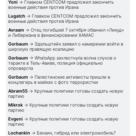
Yoni
→
Главком CENTCOM предложил закончить
военные действия против Ирана
Lugatch
→
Главком CENTCOM предложил закончить
военные действия против Ирана
Avraam
→
Отец погибшей 7 октября обвинил «Ликуд»
и Либермана в финансировании ХАМАС
Gorbaum
→
Эдельштейн заявил о намерении войти в
широкую правящую коалицию
Gorbaum
→
WhatsApp захлестнула волна слухов о
теракте в Тель-Авиве, полиция официально
опровергла
Gorbaum
→
Палестинские активисты пришли в
концлагерь в майках с фото террористки
Abram55
→
Крупные политики готовы создать новую
партию
Mikrok
→
Крупные политики готовы создать новую
партию
Evgeni
→
Крупные политики готовы создать новую
партию
Lochankin
→
Бензин, гибрид или электромобиль?