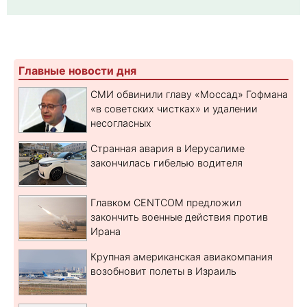
Главные новости дня
СМИ обвинили главу «Моссад» Гофмана
«в советских чистках» и удалении
несогласных
Странная авария в Иерусалиме
закончилась гибелью водителя
Главком CENTCOM предложил
закончить военные действия против
Ирана
Крупная американская авиакомпания
возобновит полеты в Израиль