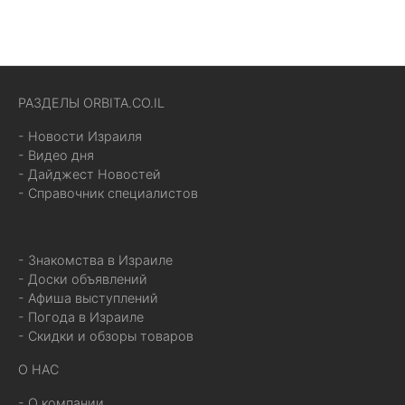
РАЗДЕЛЫ ORBITA.CO.IL
- Новости Израиля
- Видео дня
- Дайджест Новостей
- Справочник специалистов
- Знакомства в Израиле
- Доски объявлений
- Афиша выступлений
- Погода в Израиле
- Скидки и обзоры товаров
О НАС
- О компании