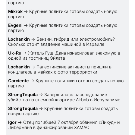
партию
Mikrok
→
Крупные политики готовы создать новую
партию
Evgeni
→
Крупные политики готовы создать новую
партию
Lochankin
→
Бензин, гибрид или электромобиль?
Cколько стоит владение машиной в Израиле
Uk-Ru
→
Житель Гуш-Дана изнасиловал знакомую в
одной из гостиниц Эйлата
Lochankin
→
Палестинские активисты пришли в
концлагерь в майках с фото террористки
Carciente
→
Крупные политики готовы создать новую
партию
StrongTequila
→
Завершилось расследование
убийства на съемной квартире Airbnb в Иерусалиме
StrongTequila
→
Крупные политики готовы создать
новую партию
Igor
→
Отец погибшей 7 октября обвинил «Ликуд» и
Либермана в финансировании ХАМАС