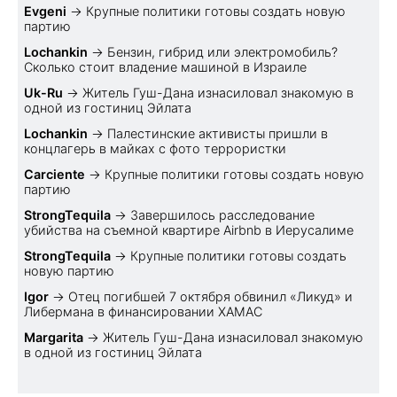
Evgeni
→
Крупные политики готовы создать новую
партию
Lochankin
→
Бензин, гибрид или электромобиль?
Cколько стоит владение машиной в Израиле
Uk-Ru
→
Житель Гуш-Дана изнасиловал знакомую в
одной из гостиниц Эйлата
Lochankin
→
Палестинские активисты пришли в
концлагерь в майках с фото террористки
Carciente
→
Крупные политики готовы создать новую
партию
StrongTequila
→
Завершилось расследование
убийства на съемной квартире Airbnb в Иерусалиме
StrongTequila
→
Крупные политики готовы создать
новую партию
Igor
→
Отец погибшей 7 октября обвинил «Ликуд» и
Либермана в финансировании ХАМАС
Margarita
→
Житель Гуш-Дана изнасиловал знакомую
в одной из гостиниц Эйлата