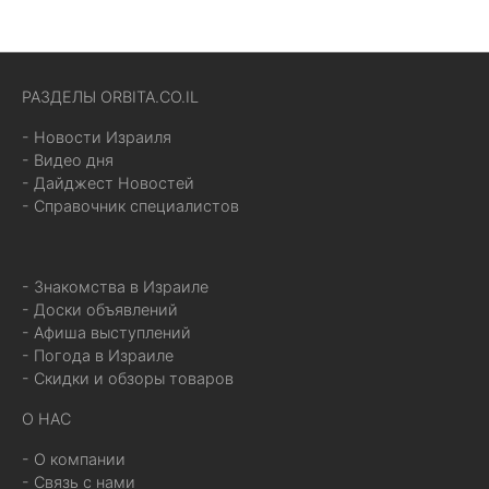
РАЗДЕЛЫ ORBITA.CO.IL
- Новости Израиля
- Видео дня
- Дайджест Новостей
- Справочник специалистов
- Знакомства в Израиле
- Доски объявлений
- Афиша выступлений
- Погода в Израиле
- Скидки и обзоры товаров
О НАС
- О компании
- Связь с нами