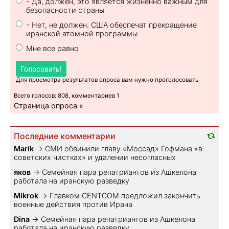
- Да, должен, это является жизненно важным для
безопасности страны
- Нет, не должен. США обеспечат прекращение
иранской атомной программы
Мне все равно
Голосовать!
Для просмотра результатов опроса вам нужно проголосовать
Всего голосов: 808, комментариев 1
Страница опроса »
Последние комментарии
Marik
→
СМИ обвинили главу «Моссад» Гофмана «в
советских чистках» и удалении несогласных
яков
→
Семейная пара репатриантов из Ашкелона
работала на иранскую разведку
Mikrok
→
Главком CENTCOM предложил закончить
военные действия против Ирана
Dina
→
Семейная пара репатриантов из Ашкелона
работала на иранскую разведку