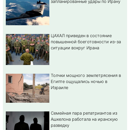
запланированные удары по Ирану
ЦАХАЛ приведен в состояние
повышенной боеготовности из-за
ситуации вокруг Ирана
Толчки мощного землетрясения в
Египте ощущались ночью в
Израиле
Семейная пара репатриантов из
Ашкелона работала на иранскую
разведку