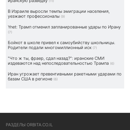
иранскую разведку
(11)
В Израиле выросли темпы эмиграции населения,
уезжают профессионалы
(9)
Ynet: Трамп отменил запланированные удары по Ирану
(7)
Бойкот в школе привел к самоубийству школьницы.
Родители подали многомиллионный иск
(7)
"Что ж ты, фраер, сдал назад?": иранские СМИ
издеваются над непоследовательностью Трампа
(6)
Иран угрожает превентивными ракетными ударами по
базам США в регионе
(6)
РАЗДЕЛЫ ORBITA.CO.IL