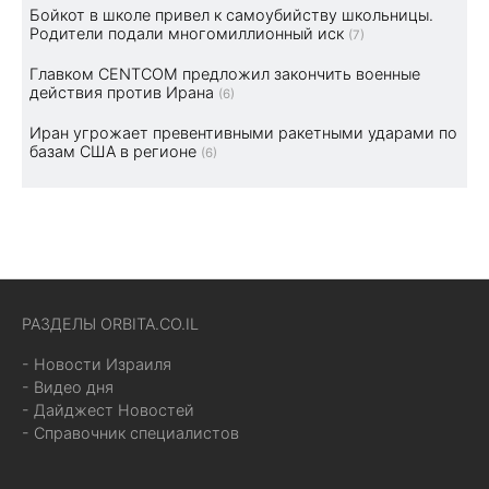
Бойкот в школе привел к самоубийству школьницы.
Родители подали многомиллионный иск
(7)
Главком CENTCOM предложил закончить военные
действия против Ирана
(6)
Иран угрожает превентивными ракетными ударами по
базам США в регионе
(6)
РАЗДЕЛЫ ORBITA.CO.IL
- Новости Израиля
- Видео дня
- Дайджест Новостей
- Справочник специалистов