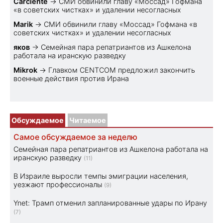
Carciente
→
СМИ обвинили главу «Моссад» Гофмана
«в советских чистках» и удалении несогласных
Marik
→
СМИ обвинили главу «Моссад» Гофмана «в
советских чистках» и удалении несогласных
яков
→
Семейная пара репатриантов из Ашкелона
работала на иранскую разведку
Mikrok
→
Главком CENTCOM предложил закончить
военные действия против Ирана
Обсуждаемое
Читаемое
Самое обсуждаемое за неделю
Семейная пара репатриантов из Ашкелона работала на
иранскую разведку
(11)
В Израиле выросли темпы эмиграции населения,
уезжают профессионалы
(9)
Ynet: Трамп отменил запланированные удары по Ирану
(7)