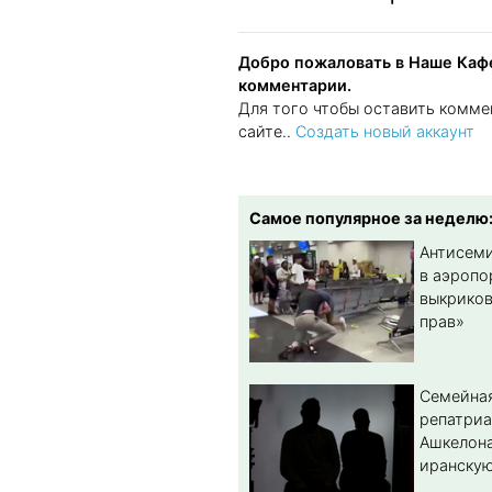
Добро пожаловать в Наше Кафе
комментарии.
Для того чтобы оставить комме
сайте..
Создать новый аккаунт
Самое популярное за неделю
Антисеми
в аэропо
выкриков
прав»
Семейная
репатриа
Ашкелона
иранскую