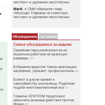
чистках» и удалении несогласных
Marik
→
СМИ обвинили главу
«Моссад» Гофмана «в советских
ь
чистках» и удалении несогласных
Обсуждаемое
Читаемое
Самое обсуждаемое за неделю
Семейная пара репатриантов из
Ашкелона работала на иранскую
разведку
ой
(10)
В Израиле выросли темпы эмиграции
на
населения, уезжают профессионалы
(9)
Бойкот в школе привел к
самоубийству школьницы. Родители
подали многомиллионный иск
(7)
те
Главком CENTCOM предложил
закончить военные действия против
Ирана
(6)