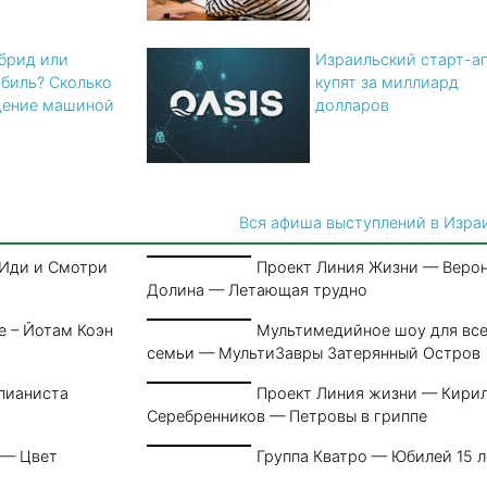
ибрид или
Израильский старт-а
биль? Cколько
купят за миллиард
дение машиной
долларов
Вся афиша выступлений в Изра
 Иди и Смотри
Проект Линия Жизни — Веро
Долина — Летающая трудно
е – Йотам Коэн
Мультимедийное шоу для вс
семьи — МультиЗавры Затерянный Остров
пианиста
Проект Линия жизни — Кири
Серебренников — Петровы в гриппе
 — Цвет
Группа Кватро — Юбилей 15 л