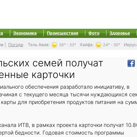
ка
Экономика
Происшествия
Фото
Здоровье
0₪
|
Погода
:
Тель Авив
:
Хайфа
:
Иерус
26° - 33°
24° - 30°
льских семей получат
енные карточки
иального обеспечения разработало инициативу, в
 начиная с текущего месяца тысячи нуждающихся се
 карты для приобретения продуктов питания на сум
анала ИТВ, в рамках проекта карточки получат 10.
ертой бедности. Годовая стоимость программы