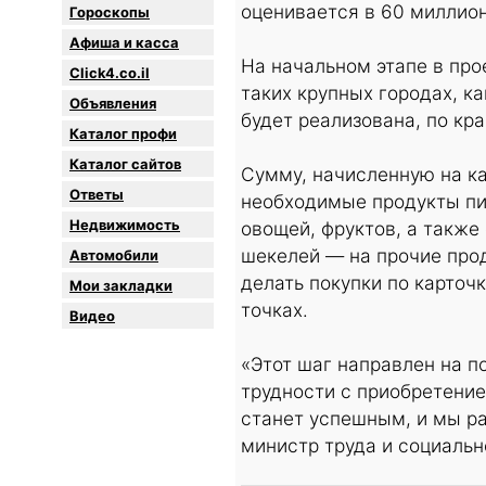
оценивается в 60 миллио
Гороскопы
Афиша и касса
На начальном этапе в про
Click4.co.il
таких крупных городах, к
Объявления
будет реализована, по кр
Каталог профи
Каталог сайтов
Сумму, начисленную на ка
Oтветы
необходимые продукты пит
Недвижимость
овощей, фруктов, а также
шекелей — на прочие прод
Автомобили
делать покупки по карточ
Мои закладки
точках.
Видео
«Этот шаг направлен на 
трудности с приобретение
станет успешным, и мы ра
министр труда и социальн