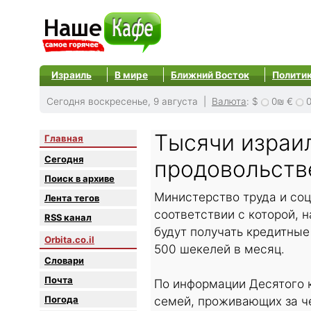
Израиль
В мире
Ближний Восток
Полити
Сегодня воскресенье, 9 августа |
Валюта
:
$
0₪
€
Тысячи израи
Главная
Сегодня
продовольств
Поиск в архиве
Министерство труда и соц
Лента тегов
соответствии с которой,
RSS канал
будут получать кредитные
Orbita.co.il
500 шекелей в месяц.
Словари
Почта
По информации Десятого к
Погода
семей, проживающих за ч