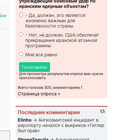
упреждающий бомбовый удар по
иранским ядерным объектам?
- Да, должен, это является
бке
жизненно важным для
безопасности страны
- Нет, не должен. США обеспечат
прекращение иранской атомной
программы
Мне все равно
Голосовать!
Для просмотра результатов опроса вам нужно
проголосовать
Всего голосов: 920, комментариев 1
Страница опроса »
Последние комментарии
Elinho
→
Антисемитский инцидент в
аэропорту начался с выкриков «Гитлер
был прав»
StrongTequila
→
Антисемитский