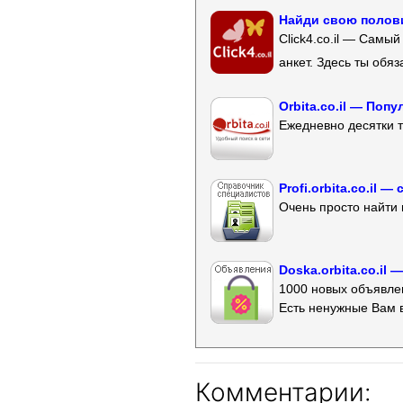
Найди свою полови
Click4.co.il — Самы
анкет. Здесь ты обя
Orbita.co.il — Поп
Ежедневно десятки т
Profi.orbita.co.il
Очень просто найти 
Doska.orbita.co.il
1000 новых объявлен
Есть ненужные Вам 
Комментарии: