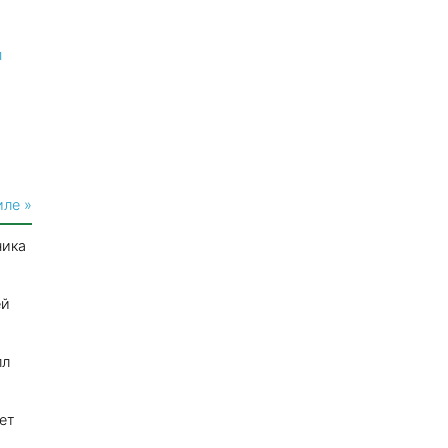
п
иле »
ника
ей
лл
ет