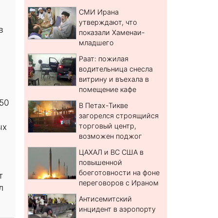
СМИ Ирана
утверждают, что
в
показали Хаменаи-
младшего
Раат: пожилая
водительница снесла
витрину и въехала в
помещение кафе
250
В Петах-Тикве
загорелся строящийся
ых
торговый центр,
возможен поджог
ЦАХАЛ и ВС США в
повышенной
боеготовности на фоне
т
переговоров с Ираном
л
Антисемитский
инцидент в аэропорту