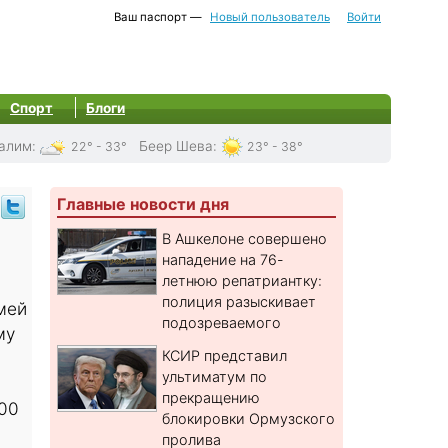
Ваш паспорт —
Новый пользователь
Войти
Спорт
Блоги
алим
:
Беер Шева
:
22° - 33°
23° - 38°
Главные новости дня
В Ашкелоне совершено
нападение на 76-
летнюю репатриантку:
полиция разыскивает
мей
подозреваемого
му
КСИР представил
ультиматум по
прекращению
800
блокировки Ормузского
пролива