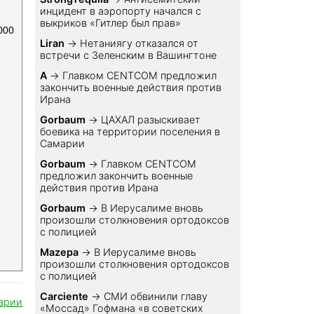
инцидент в аэропорту начался с
выкриков «Гитлер был прав»
000
Liran
→
Нетаниягу отказался от
встречи с Зеленским в Вашингтоне
A
→
Главком CENTCOM предложил
закончить военные действия против
Ирана
Gorbaum
→
ЦАХАЛ разыскивает
боевика на территории поселения в
Самарии
Gorbaum
→
Главком CENTCOM
предложил закончить военные
действия против Ирана
Gorbaum
→
В Иерусалиме вновь
произошли столкновения ортодоксов
с полицией
Mazepa
→
В Иерусалиме вновь
произошли столкновения ортодоксов
с полицией
Carciente
→
СМИ обвинили главу
арии
«Моссад» Гофмана «в советских