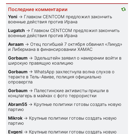
Последние комментарии
Yoni
→
Главком CENTCOM предложил закончить
военные действия против Ирана
Lugatch
→
Главком CENTCOM предложил закончить
военные действия против Ирана
Avraam
→
Отец погибшей 7 октября обвинил «Ликуд»
и Либермана в финансировании ХАМАС
Gorbaum
→
Эдельштейн заявил о намерении войти в
широкую правящую коалицию
Gorbaum
→
WhatsApp захлестнула волна слухов о
теракте в Тель-Авиве, полиция официально
опровергла
Gorbaum
→
Палестинские активисты пришли в
концлагерь в майках с фото террористки
Abram55
→
Крупные политики готовы создать новую
партию
Mikrok
→
Крупные политики готовы создать новую
партию
Evgeni
→
Крупные политики готовы создать новую