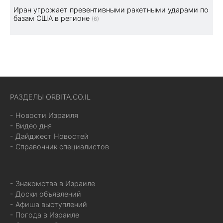
Иран угрожает превентивными ракетными ударами по
базам США в регионе
(6)
РАЗДЕЛЫ ORBITA.CO.IL
- Новости Израиля
- Видео дня
- Дайджест Новостей
- Справочник специалистов
- Знакомства в Израиле
- Доски объявлений
- Афиша выступлений
- Погода в Израиле