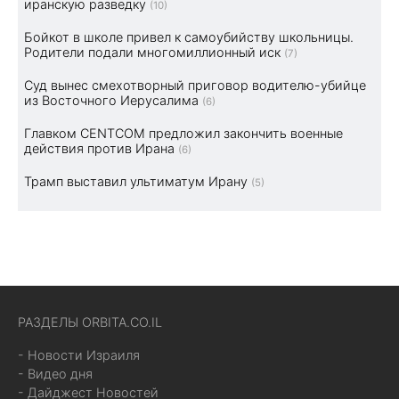
иранскую разведку
(10)
Бойкот в школе привел к самоубийству школьницы.
Родители подали многомиллионный иск
(7)
Суд вынес смехотворный приговор водителю-убийце
из Восточного Иерусалима
(6)
Главком CENTCOM предложил закончить военные
действия против Ирана
(6)
Трамп выставил ультиматум Ирану
(5)
РАЗДЕЛЫ ORBITA.CO.IL
- Новости Израиля
- Видео дня
- Дайджест Новостей