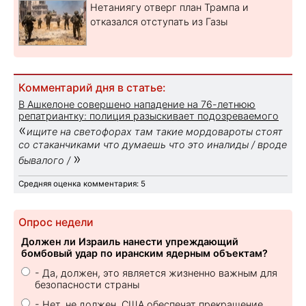
Нетаниягу отверг план Трампа и
отказался отступать из Газы
Комментарий дня в статье:
В Ашкелоне совершено нападение на 76-летнюю
репатриантку: полиция разыскивает подозреваемого
«
ищите на светофорах там такие мордовароты стоят
со стаканчиками что думаешь что это иналиды / вроде
»
бывалого /
Средняя оценка комментария: 5
Опрос недели
Должен ли Израиль нанести упреждающий
бомбовый удар по иранским ядерным объектам?
- Да, должен, это является жизненно важным для
безопасности страны
- Нет, не должен. США обеспечат прекращение