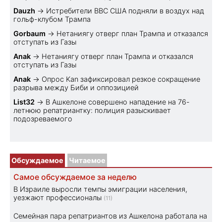
Dauzh
→
Истребители ВВС США подняли в воздух над
гольф-клубом Трампа
Gorbaum
→
Нетаниягу отверг план Трампа и отказался
отступать из Газы
Anak
→
Нетаниягу отверг план Трампа и отказался
отступать из Газы
Anak
→
Опрос Kan зафиксировал резкое сокращение
разрыва между Биби и оппозицией
List32
→
В Ашкелоне совершено нападение на 76-
летнюю репатриантку: полиция разыскивает
подозреваемого
Обсуждаемое
Читаемое
Самое обсуждаемое за неделю
В Израиле выросли темпы эмиграции населения,
уезжают профессионалы
(11)
Семейная пара репатриантов из Ашкелона работала на