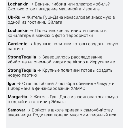
Lochankin
→
Бензин, гибрид или электромобиль?
Cколько стоит владение машиной в Израиле
Uk-Ru
→
Житель Гуш-Дана изнасиловал знакомую в
одной из гостиниц Эйлата
Lochankin
→
Палестинские активисты пришли в
концлагерь в майках с фото террористки
Carciente
→
Крупные политики готовы создать новую
партию
StrongTequila
→
Завершилось расследование
убийства на съемной квартире Airbnb в Иерусалиме
StrongTequila
→
Крупные политики готовы создать
новую партию
Igor
→
Отец погибшей 7 октября обвинил «Ликуд» и
Либермана в финансировании ХАМАС
Margarita
→
Житель Гуш-Дана изнасиловал знакомую
в одной из гостиниц Эйлата
Samovar
→
Бойкот в школе привел к самоубийству
школьницы. Родители подали многомиллионный иск