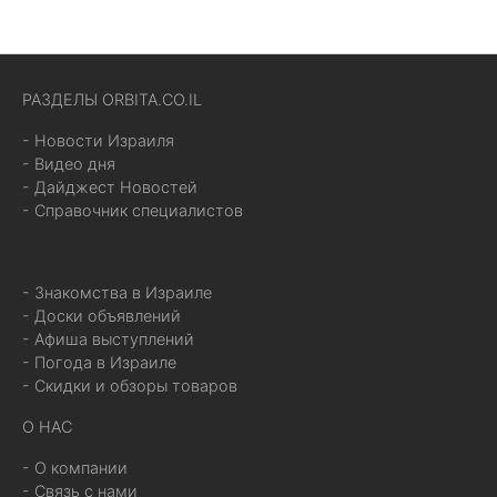
РАЗДЕЛЫ ORBITA.CO.IL
- Новости Израиля
- Видео дня
- Дайджест Новостей
- Справочник специалистов
- Знакомства в Израиле
- Доски объявлений
- Афиша выступлений
- Погода в Израиле
- Скидки и обзоры товаров
О НАС
- О компании
- Связь с нами