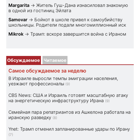
Margarita
→
Житель Гуш-Дана изнасиловал знакомую
в одной из гостиниц Эйлата
Samovar
→
Бойкот в школе привел к самоубийству
школьницы. Родители подали многомиллионный иск
Mikrok
→
Трамп: вскоре завершится война с Ираном
Обсуждаемое
Читаемое
Самое обсуждаемое за неделю
В Израиле выросли темпы эмиграции населения,
уезжают профессионалы
(9)
CBS News: США и Израиль готовят масштабную атаку
на энергетическую инфраструктуру Ирана
(9)
Семейная пара репатриантов из Ашкелона работала на
иранскую разведку
(8)
Ynet: Трамп отменил запланированные удары по Ирану
(7)