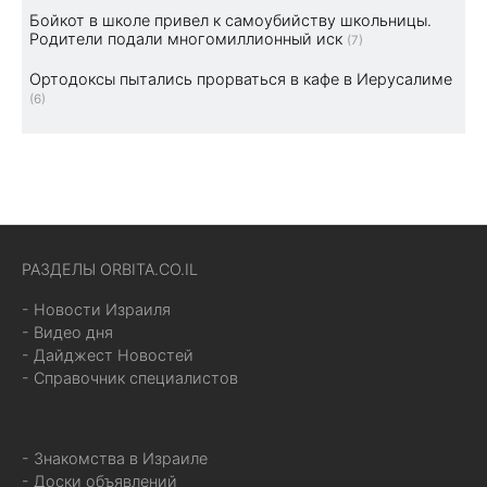
Бойкот в школе привел к самоубийству школьницы.
Родители подали многомиллионный иск
(7)
Ортодоксы пытались прорваться в кафе в Иерусалиме
(6)
РАЗДЕЛЫ ORBITA.CO.IL
- Новости Израиля
- Видео дня
- Дайджест Новостей
- Справочник специалистов
- Знакомства в Израиле
- Доски объявлений