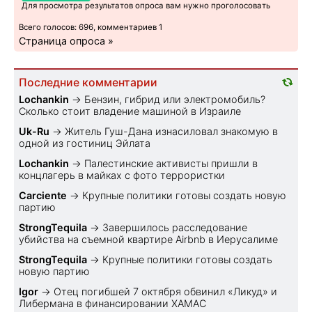
Для просмотра результатов опроса вам нужно проголосовать
Всего голосов: 696, комментариев 1
Страница опроса »
Последние комментарии
Lochankin
→
Бензин, гибрид или электромобиль?
Cколько стоит владение машиной в Израиле
Uk-Ru
→
Житель Гуш-Дана изнасиловал знакомую в
одной из гостиниц Эйлата
Lochankin
→
Палестинские активисты пришли в
концлагерь в майках с фото террористки
Carciente
→
Крупные политики готовы создать новую
партию
StrongTequila
→
Завершилось расследование
убийства на съемной квартире Airbnb в Иерусалиме
StrongTequila
→
Крупные политики готовы создать
новую партию
Igor
→
Отец погибшей 7 октября обвинил «Ликуд» и
Либермана в финансировании ХАМАС