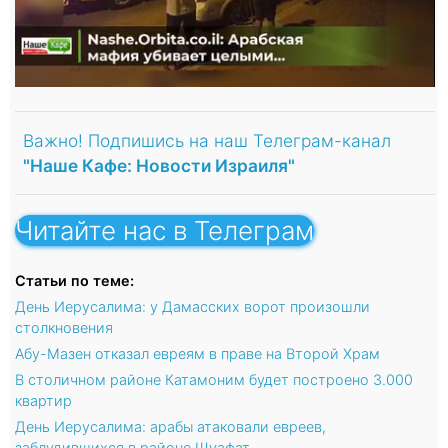
Важно! Подпишись на наш Телеграм-канал
"Наше Кафе: Новости Израиля"
Читайте нас в Телеграм
Статьи по теме:
День Иерусалима: у Дамасских ворот произошли
столкновения
Абу-Мазен отказал евреям в праве на Второй Храм
В столичном районе Катамоним будет построено 3.000
квартир
День Иерусалима: арабы атаковали евреев,
заблудившихся в районе Шуафат