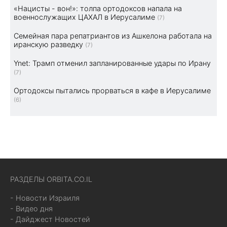
«Нацисты - вон!»: толпа ортодоксов напала на
военнослужащих ЦАХАЛ в Иерусалиме
(7)
Семейная пара репатриантов из Ашкелона работала на
иранскую разведку
(7)
Ynet: Трамп отменил запланированные удары по Ирану
(7)
Ортодоксы пытались прорваться в кафе в Иерусалиме
(6)
РАЗДЕЛЫ ORBITA.CO.IL
- Новости Израиля
- Видео дня
- Дайджест Новостей