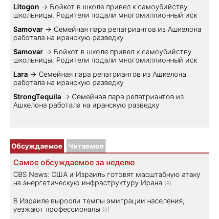
Litogon
→
Бойкот в школе привел к самоубийству
школьницы. Родители подали многомиллионный иск
Samovar
→
Семейная пара репатриантов из Ашкелона
работала на иранскую разведку
Samovar
→
Бойкот в школе привел к самоубийству
школьницы. Родители подали многомиллионный иск
Lara
→
Семейная пара репатриантов из Ашкелона
работала на иранскую разведку
StrongTequila
→
Семейная пара репатриантов из
Ашкелона работала на иранскую разведку
Обсуждаемое
Читаемое
Самое обсуждаемое за неделю
CBS News: США и Израиль готовят масштабную атаку
на энергетическую инфраструктуру Ирана
(9)
В Израиле выросли темпы эмиграции населения,
уезжают профессионалы
(9)