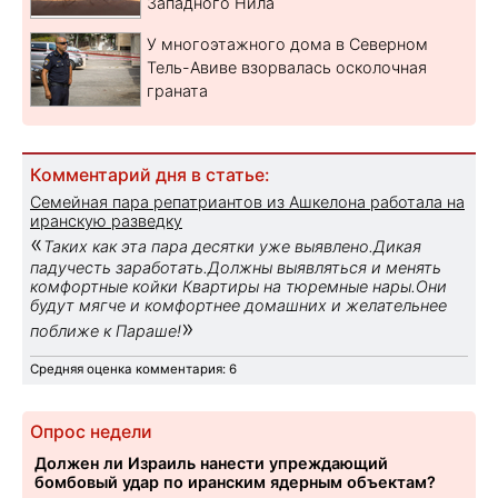
Западного Нила
У многоэтажного дома в Северном
Тель-Авиве взорвалась осколочная
граната
Комментарий дня в статье:
Семейная пара репатриантов из Ашкелона работала на
иранскую разведку
«
Таких как эта пара десятки уже выявлено.Дикая
падучесть заработать.Должны выявляться и менять
комфортные койки Квартиры на тюремные нары.Они
будут мягче и комфортнее домашних и желательнее
»
поближе к Параше!
Средняя оценка комментария: 6
Опрос недели
Должен ли Израиль нанести упреждающий
бомбовый удар по иранским ядерным объектам?