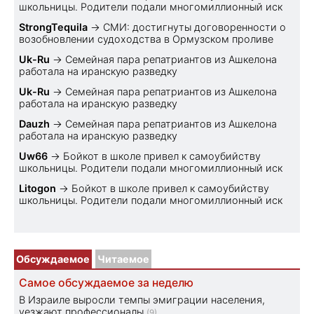
школьницы. Родители подали многомиллионный иск
StrongTequila
→
СМИ: достигнуты договоренности о
возобновлении судоходства в Ормузском проливе
Uk-Ru
→
Семейная пара репатриантов из Ашкелона
работала на иранскую разведку
Uk-Ru
→
Семейная пара репатриантов из Ашкелона
работала на иранскую разведку
Dauzh
→
Семейная пара репатриантов из Ашкелона
работала на иранскую разведку
Uw66
→
Бойкот в школе привел к самоубийству
школьницы. Родители подали многомиллионный иск
Litogon
→
Бойкот в школе привел к самоубийству
школьницы. Родители подали многомиллионный иск
Обсуждаемое
Читаемое
Самое обсуждаемое за неделю
В Израиле выросли темпы эмиграции населения,
уезжают профессионалы
(9)