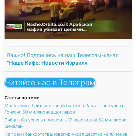
Важно! Подпишись на наш Телеграм-канал
"Наше Кафе: Новости Израиля"
Читайте нас в Телеграм
Статьи по теме:
Мошенник с бриллиантовой биржи в Рамат-Гане увел в
Гонконг 60 миллионов долларов
Энбаль Ор успела присвоить 13 квартир на 62 миллиона
шекелей
На грани банкротства: ювелир украл десятки миллионов