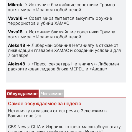
Mikrok
→
Источник: ближайшие советники Трампа
хотят мира с Ираном любой ценой
Vova18
→
Совет мира пытается выкупить оружие
террористов и убийц ХАМАС
Vova18
→
Источник: ближайшие советники Трампа
хотят мира с Ираном любой ценой
Aleks48
→
Либерман обвинил Нетаниягу в отказе от
ликвидации главарей ХАМАС и создании условий для
7 октября
Aleks48
→
«Пресс-секретарь Нетаниягу»: Либерман
раскритиковал лидера блока МЕРЕЦ и «Аводы»
Обсуждаемое
Читаемое
Самое обсуждаемое за неделю
Нетаниягу отказался от встречи с Зеленским в
Вашингтоне
(23)
CBS News: США и Израиль готовят масштабную атаку
на энергетическую инфраструктуру Ирана
(9)