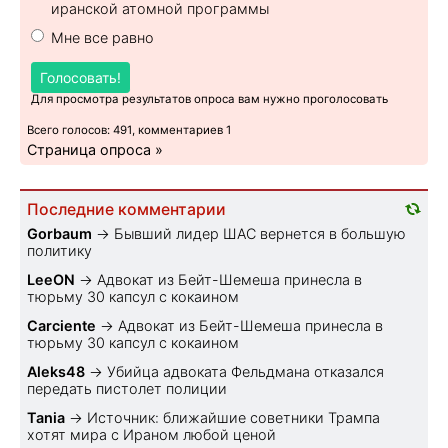
иранской атомной программы
Мне все равно
Голосовать!
Для просмотра результатов опроса вам нужно проголосовать
Всего голосов: 491, комментариев 1
Страница опроса »
Последние комментарии
Gorbaum
→
Бывший лидер ШАС вернется в большую
политику
LeeON
→
Адвокат из Бейт-Шемеша принесла в
тюрьму 30 капсул с кокаином
Carciente
→
Адвокат из Бейт-Шемеша принесла в
тюрьму 30 капсул с кокаином
Aleks48
→
Убийца адвоката Фельдмана отказался
передать пистолет полиции
Tania
→
Источник: ближайшие советники Трампа
хотят мира с Ираном любой ценой