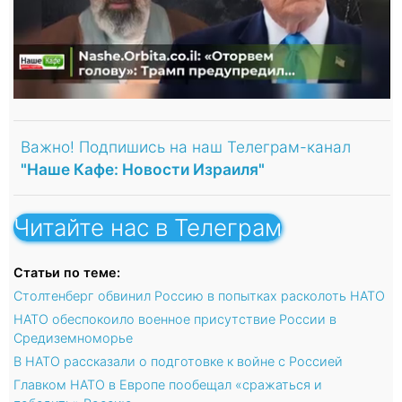
Важно! Подпишись на наш Телеграм-канал
"Наше Кафе: Новости Израиля"
Читайте нас в Телеграм
Статьи по теме:
Столтенберг обвинил Россию в попытках расколоть НАТО
НАТО обеспокоило военное присутствие России в
Средиземноморье
В НАТО рассказали о подготовке к войне с Россией
Главком НАТО в Европе пообещал «сражаться и