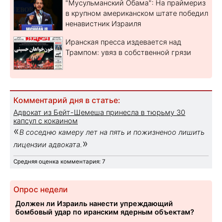
"Мусульманский Обама": На праймериз
в крупном американском штате победил
ненавистник Израиля
Иранская пресса издевается над
Трампом: увяз в собственной грязи
Комментарий дня в статье:
Адвокат из Бейт-Шемеша принесла в тюрьму 30
капсул с кокаином
«
В соседню камеру лет на пять и пожизненоо лишить
»
лицензии адвоката.
Средняя оценка комментария: 7
Опрос недели
Должен ли Израиль нанести упреждающий
бомбовый удар по иранским ядерным объектам?