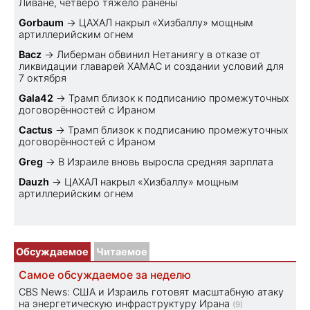
Ливане, четверо тяжело ранены
Gorbaum
→
ЦАХАЛ накрыл «Хизбаллу» мощным
артиллерийским огнем
Bacz
→
Либерман обвинил Нетаниягу в отказе от
ликвидации главарей ХАМАС и создании условий для
7 октября
Gala42
→
Трамп близок к подписанию промежуточных
договорённостей с Ираном
Cactus
→
Трамп близок к подписанию промежуточных
договорённостей с Ираном
Greg
→
В Израиле вновь выросла средняя зарплата
Dauzh
→
ЦАХАЛ накрыл «Хизбаллу» мощным
артиллерийским огнем
Обсуждаемое
Читаемое
Самое обсуждаемое за неделю
CBS News: США и Израиль готовят масштабную атаку
на энергетическую инфраструктуру Ирана
(9)