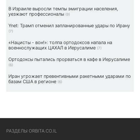
В Израиле выросли темпы эмиграции населения,
уезжают профессионалы
(9)
Ynet: Трамп отменил запланированные удары по Ирану
(7)
«Нацисты - вон!»: толпа ортодоксов напала на
военнослужащих ЦАХАЛ в Иерусалиме
(7)
Ортодоксы пытались прорваться в кафе в Иерусалиме
(6)
Иран угрожает превентивными ракетными ударами по
базам США в регионе
(6)
РАЗДЕЛЫ ORBITA.CO.IL