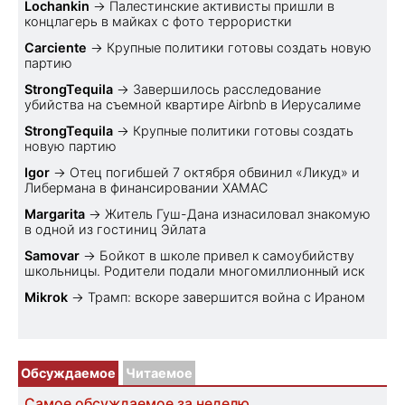
Lochankin
→
Палестинские активисты пришли в
концлагерь в майках с фото террористки
Carciente
→
Крупные политики готовы создать новую
партию
StrongTequila
→
Завершилось расследование
убийства на съемной квартире Airbnb в Иерусалиме
StrongTequila
→
Крупные политики готовы создать
новую партию
Igor
→
Отец погибшей 7 октября обвинил «Ликуд» и
Либермана в финансировании ХАМАС
Margarita
→
Житель Гуш-Дана изнасиловал знакомую
в одной из гостиниц Эйлата
Samovar
→
Бойкот в школе привел к самоубийству
школьницы. Родители подали многомиллионный иск
Mikrok
→
Трамп: вскоре завершится война с Ираном
Обсуждаемое
Читаемое
Самое обсуждаемое за неделю