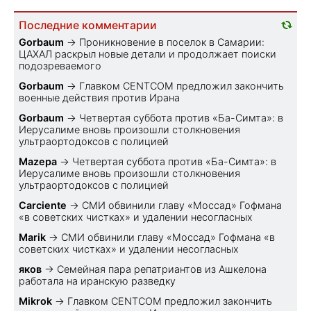
Последние комментарии
Gorbaum
→
Проникновение в поселок в Самарии:
ЦАХАЛ раскрыл новые детали и продолжает поиски
подозреваемого
Gorbaum
→
Главком CENTCOM предложил закончить
военные действия против Ирана
Gorbaum
→
Четвертая суббота против «Ба-Симта»: в
Иерусалиме вновь произошли столкновения
ультраортодоксов с полицией
Mazepa
→
Четвертая суббота против «Ба-Симта»: в
Иерусалиме вновь произошли столкновения
ультраортодоксов с полицией
Carciente
→
СМИ обвинили главу «Моссад» Гофмана
«в советских чистках» и удалении несогласных
Marik
→
СМИ обвинили главу «Моссад» Гофмана «в
советских чистках» и удалении несогласных
яков
→
Семейная пара репатриантов из Ашкелона
работала на иранскую разведку
Mikrok
→
Главком CENTCOM предложил закончить