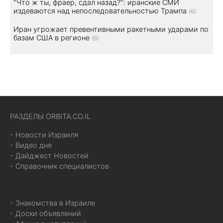
"Что ж ты, фраер, сдал назад?": иранские СМИ
издеваются над непоследовательностью Трампа
(6)
Иран угрожает превентивными ракетными ударами по
базам США в регионе
(6)
РАЗДЕЛЫ ORBITA.CO.IL
- Новости Израиля
- Видео дня
- Дайджест Новостей
- Справочник специалистов
- Знакомства в Израиле
- Доски объявлений