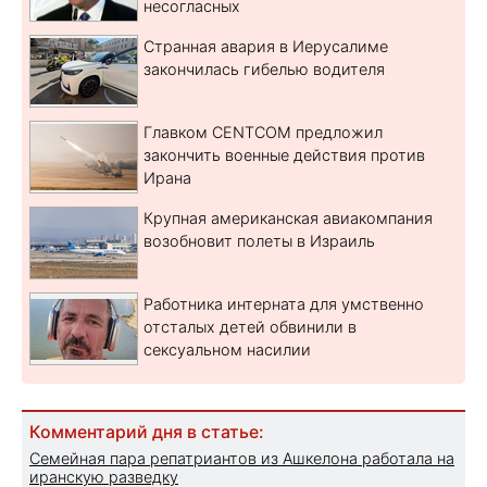
несогласных
Странная авария в Иерусалиме
закончилась гибелью водителя
Главком CENTCOM предложил
закончить военные действия против
Ирана
Крупная американская авиакомпания
возобновит полеты в Израиль
Работника интерната для умственно
отсталых детей обвинили в
сексуальном насилии
Комментарий дня в статье:
Семейная пара репатриантов из Ашкелона работала на
иранскую разведку