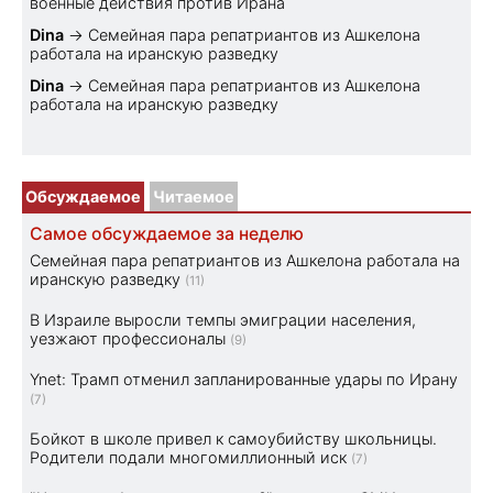
военные действия против Ирана
Dina
→
Семейная пара репатриантов из Ашкелона
работала на иранскую разведку
Dina
→
Семейная пара репатриантов из Ашкелона
работала на иранскую разведку
Обсуждаемое
Читаемое
Самое обсуждаемое за неделю
Семейная пара репатриантов из Ашкелона работала на
иранскую разведку
(11)
В Израиле выросли темпы эмиграции населения,
уезжают профессионалы
(9)
Ynet: Трамп отменил запланированные удары по Ирану
(7)
Бойкот в школе привел к самоубийству школьницы.
Родители подали многомиллионный иск
(7)