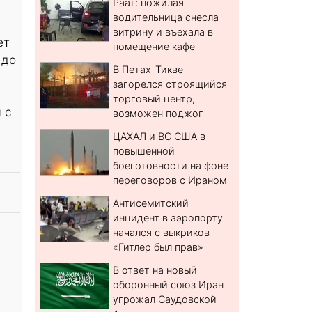
Раат: пожилая
водительница снесла
витрину и въехала в
ет
помещение кафе
 до
В Петах-Тикве
загорелся строящийся
торговый центр,
 с
возможен поджог
ЦАХАЛ и ВС США в
повышенной
боеготовности на фоне
переговоров с Ираном
Антисемитский
инцидент в аэропорту
начался с выкриков
«Гитлер был прав»
В ответ на новый
оборонный союз Иран
угрожал Саудовской