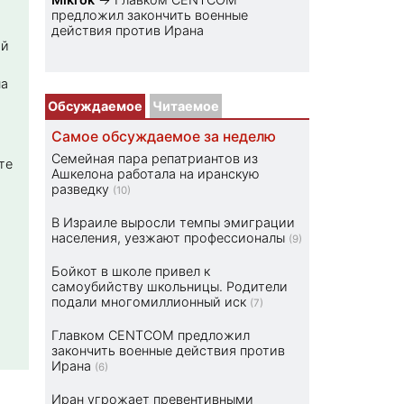
предложил закончить военные
действия против Ирана
ой
на
Обсуждаемое
Читаемое
Самое обсуждаемое за неделю
Семейная пара репатриантов из
те
Ашкелона работала на иранскую
разведку
(10)
В Израиле выросли темпы эмиграции
населения, уезжают профессионалы
(9)
Бойкот в школе привел к
самоубийству школьницы. Родители
подали многомиллионный иск
(7)
Главком CENTCOM предложил
закончить военные действия против
Ирана
(6)
Иран угрожает превентивными