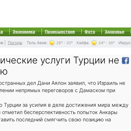
ка
Экономика
Происшествия
Фото
Здоровье
0₪
|
Погода
:
Тель Авив
:
Хайфа
:
Иерус
26° - 33°
24° - 30°
ические услуги Турции не
лю
странных дел Дани Аялон заявил, что Израиль не
влении непрямых переговоров с Дамаском при
о Турции за усилия в деле достижения мира между
н отметил бесперспективность попыток Анкары
тавить последний смягчить свою позицию на