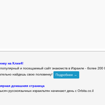
нку на Клик4!
й популярный и посещаемый сайт знакомств в Израиле - более 200 
зательно найдешь свою половинку!
Подробнее →
улярная домашняя страница
ысяч русскоязычных израильтян начинают день с Orbita.co.il