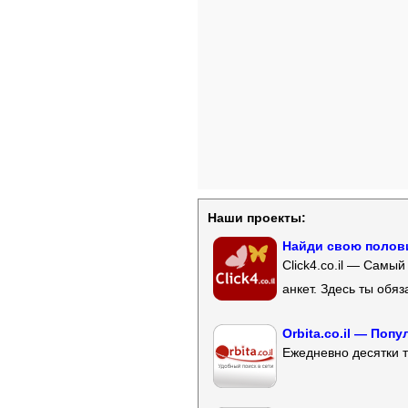
Наши проекты:
Найди свою полови
Click4.co.il — Самы
анкет. Здесь ты обя
Orbita.co.il — Поп
Ежедневно десятки т