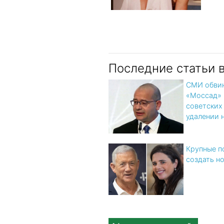
Последние статьи 
СМИ обвин
«Моссад» 
советских
удалении 
Крупные п
создать н