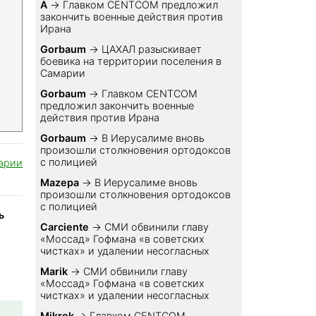
A
→
Главком CENTCOM предложил
закончить военные действия против
Ирана
Gorbaum
→
ЦАХАЛ разыскивает
боевика на территории поселения в
Самарии
Gorbaum
→
Главком CENTCOM
предложил закончить военные
действия против Ирана
Gorbaum
→
В Иерусалиме вновь
произошли столкновения ортодоксов
с полицией
арии
Mazepa
→
В Иерусалиме вновь
произошли столкновения ортодоксов
с полицией
ь
Carciente
→
СМИ обвинили главу
«Моссад» Гофмана «в советских
чистках» и удалении несогласных
Marik
→
СМИ обвинили главу
«Моссад» Гофмана «в советских
чистках» и удалении несогласных
Mikrok
→
Главком CENTCOM