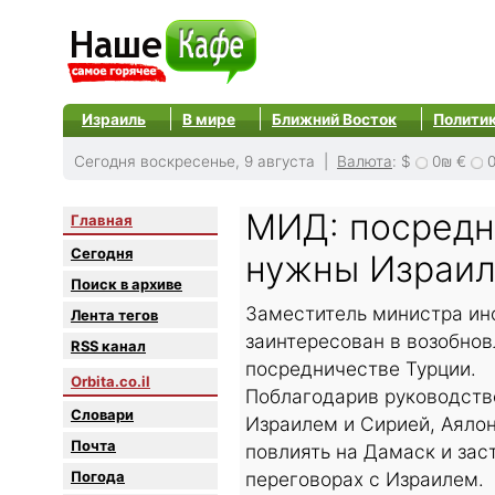
Израиль
В мире
Ближний Восток
Полити
Сегодня воскресенье, 9 августа |
Валюта
:
$
0₪
€
МИД: посредн
Главная
Сегодня
нужны Израи
Поиск в архиве
Заместитель министра ино
Лента тегов
заинтересован в возобно
RSS канал
посредничестве Турции.
Orbita.co.il
Поблагодарив руководств
Словари
Израилем и Сирией, Аяло
Почта
повлиять на Дамаск и зас
Погода
переговорах с Израилем.