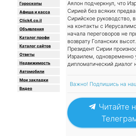
Аялон подчеркнул, что Из
Гороскопы
Сирией без всяких предва
Афиша и касса
Сирийское руководство, в
Click4.co.il
на контакты с Иерусалимо
Объявления
начала переговоров не пр
Каталог профи
возврату Голанских высот.
Каталог сайтов
Президент Сирии произнос
Oтветы
Израилем, одновременно 
Недвижимость
дипломатический диалог н
Автомобили
Мои закладки
Важно! Подпишись на на
Видео
Читайте н
Телегра