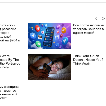
<
>
британский
Все посты любимых
д разозлил
телеграм каналов в
иторов
одном месте!
кальной
ой на $704 м...
cs Were
Think Your Crush
essed By The
Doesn't Notice You?
he Portrayed
Think Again
 Kelly
му женщины
т звуки во
я интимной
ости?