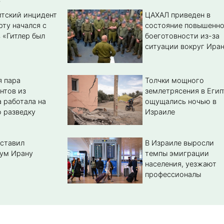
тский инцидент
ЦАХАЛ приведен в
рту начался с
состояние повышенн
 «Гитлер был
боеготовности из-за
ситуации вокруг Ира
 пара
Толчки мощного
нтов из
землетрясения в Егип
 работала на
ощущались ночью в
 разведку
Израиле
ставил
В Израиле выросли
ум Ирану
темпы эмиграции
населения, уезжают
профессионалы