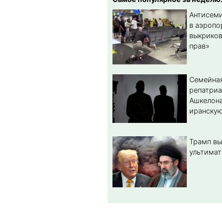
Антисеми
в аэропо
выкриков
прав»
Семейная
репатриа
Ашкелона
иранскую
Трамп вы
ультимат