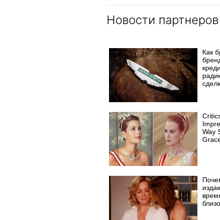
Новости партнеров
Как 
брен
кред
ради
сделк
Criti
Impr
Way S
Grace
Поче
издаю
врем
близ