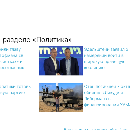
в разделе «Политика»
или главу
Эдельштейн заявил о
Гофмана «в
намерении войти в
 чистках» и
широкую правящую
несогласных
коалицию
олитики готовы
Отец погибшей 7 окт
овую партию
обвинил «Ликуд» и
Либермана в
финансировании ХАМ
Вся афиша выступлений в Изра