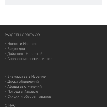
РАЗДЕЛЫ ORBITA.CO.IL
- Новости Израиля
- Видео дня
- Дайджест Новостей
- Справочник специалистов
- Знакомства в Израиле
- Доски объявлений
- Афиша выступлений
- Погода в Израиле
- Скидки и обзоры товаров
О НАС