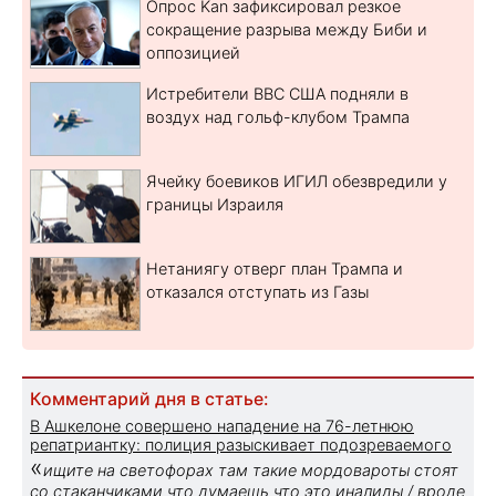
Опрос Kan зафиксировал резкое
сокращение разрыва между Биби и
оппозицией
Истребители ВВС США подняли в
воздух над гольф-клубом Трампа
Ячейку боевиков ИГИЛ обезвредили у
границы Израиля
Нетаниягу отверг план Трампа и
отказался отступать из Газы
Комментарий дня в статье:
В Ашкелоне совершено нападение на 76-летнюю
репатриантку: полиция разыскивает подозреваемого
«
ищите на светофорах там такие мордовароты стоят
со стаканчиками что думаешь что это иналиды / вроде