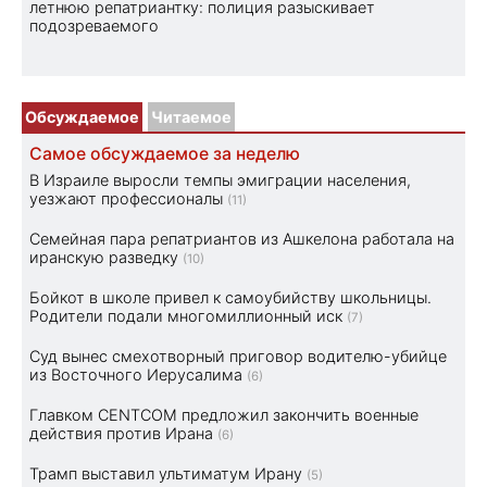
летнюю репатриантку: полиция разыскивает
подозреваемого
Обсуждаемое
Читаемое
Самое обсуждаемое за неделю
В Израиле выросли темпы эмиграции населения,
уезжают профессионалы
(11)
Семейная пара репатриантов из Ашкелона работала на
иранскую разведку
(10)
Бойкот в школе привел к самоубийству школьницы.
Родители подали многомиллионный иск
(7)
Суд вынес смехотворный приговор водителю-убийце
из Восточного Иерусалима
(6)
Главком CENTCOM предложил закончить военные
действия против Ирана
(6)
Трамп выставил ультиматум Ирану
(5)