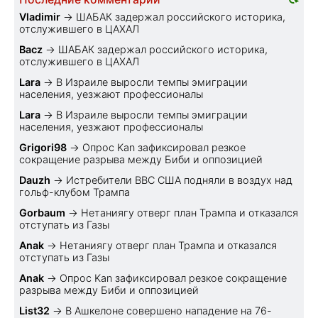
Vladimir
→
ШАБАК задержал российского историка,
отслужившего в ЦАХАЛ
Bacz
→
ШАБАК задержал российского историка,
отслужившего в ЦАХАЛ
Lara
→
В Израиле выросли темпы эмиграции
населения, уезжают профессионалы
Lara
→
В Израиле выросли темпы эмиграции
населения, уезжают профессионалы
Grigori98
→
Опрос Kan зафиксировал резкое
сокращение разрыва между Биби и оппозицией
Dauzh
→
Истребители ВВС США подняли в воздух над
гольф-клубом Трампа
Gorbaum
→
Нетаниягу отверг план Трампа и отказался
отступать из Газы
Anak
→
Нетаниягу отверг план Трампа и отказался
отступать из Газы
Anak
→
Опрос Kan зафиксировал резкое сокращение
разрыва между Биби и оппозицией
List32
→
В Ашкелоне совершено нападение на 76-