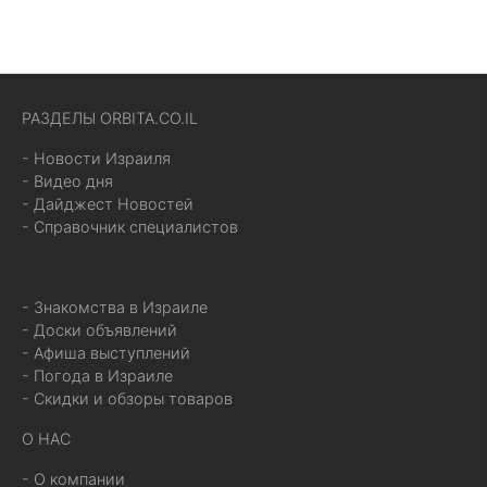
РАЗДЕЛЫ ORBITA.CO.IL
- Новости Израиля
- Видео дня
- Дайджест Новостей
- Справочник специалистов
- Знакомства в Израиле
- Доски объявлений
- Афиша выступлений
- Погода в Израиле
- Скидки и обзоры товаров
О НАС
- О компании