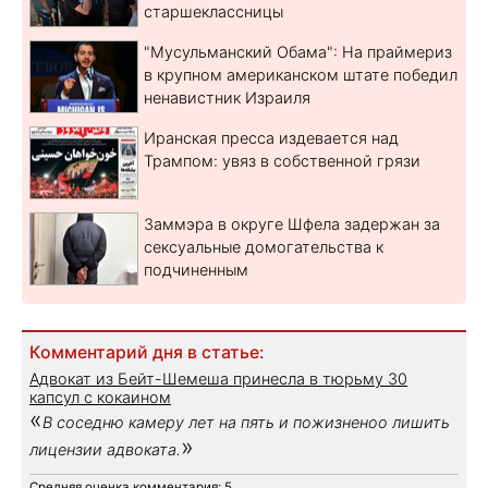
старшеклассницы
"Мусульманский Обама": На праймериз
в крупном американском штате победил
ненавистник Израиля
Иранская пресса издевается над
Трампом: увяз в собственной грязи
Заммэра в округе Шфела задержан за
сексуальные домогательства к
подчиненным
Комментарий дня в статье:
Адвокат из Бейт-Шемеша принесла в тюрьму 30
капсул с кокаином
«
В соседню камеру лет на пять и пожизненоо лишить
»
лицензии адвоката.
Средняя оценка комментария: 5