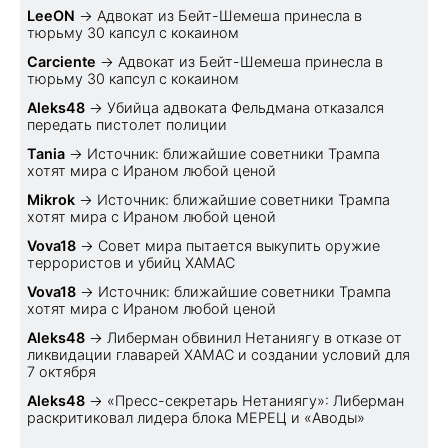
LeeON
→
Адвокат из Бейт-Шемеша принесла в
тюрьму 30 капсул с кокаином
Carciente
→
Адвокат из Бейт-Шемеша принесла в
тюрьму 30 капсул с кокаином
Aleks48
→
Убийца адвоката Фельдмана отказался
передать пистолет полиции
Tania
→
Источник: ближайшие советники Трампа
хотят мира с Ираном любой ценой
Mikrok
→
Источник: ближайшие советники Трампа
хотят мира с Ираном любой ценой
Vova18
→
Совет мира пытается выкупить оружие
террористов и убийц ХАМАС
Vova18
→
Источник: ближайшие советники Трампа
хотят мира с Ираном любой ценой
Aleks48
→
Либерман обвинил Нетаниягу в отказе от
ликвидации главарей ХАМАС и создании условий для
7 октября
Aleks48
→
«Пресс-секретарь Нетаниягу»: Либерман
раскритиковал лидера блока МЕРЕЦ и «Аводы»