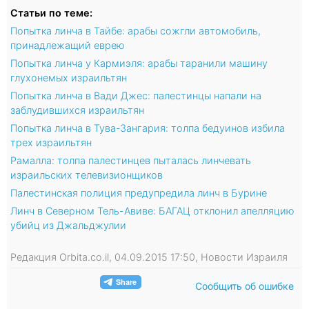
Статьи по теме:
Попытка линча в Тайбе: арабы сожгли автомобиль,
принадлежащий еврею
Попытка линча у Кармиэля: арабы таранили машину
глухонемых израильтян
Попытка линча в Вади Джес: палестинцы напали на
заблудившихся израильтян
Попытка линча в Тува-Зангария: толпа бедуинов избила
трех израильтян
Рамалла: толпа палестинцев пыталась линчевать
израильских телевизионщиков
Палестинская полиция предупредила линч в Бурине
Линч в Северном Тель-Авиве: БАГАЦ отклонил апелляцию
убийц из Джальджулии
Редакция Orbita.co.il, 04.09.2015 17:50, Новости Израиля
Сообщить об ошибке