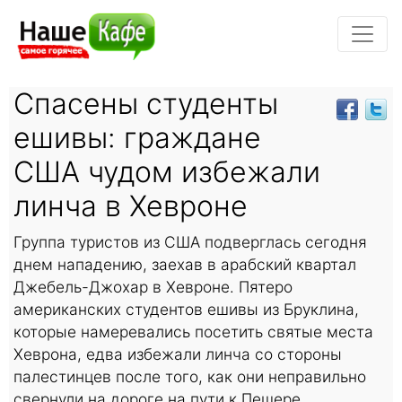
Спасены студенты
ешивы: граждане
США чудом избежали
линча в Хевроне
Группа туристов из США подверглась сегодня
днем нападению, заехав в арабский квартал
Джебель-Джохар в Хевроне. Пятеро
американских студентов ешивы из Бруклина,
которые намеревались посетить святые места
Хеврона, едва избежали линча со стороны
палестинцев после того, как они неправильно
свернули на дороге на пути к Пещере