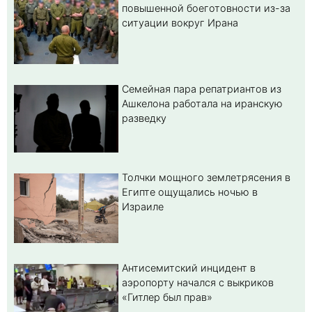
повышенной боеготовности из-за
ситуации вокруг Ирана
Семейная пара репатриантов из
Ашкелона работала на иранскую
разведку
Толчки мощного землетрясения в
Египте ощущались ночью в
Израиле
Антисемитский инцидент в
аэропорту начался с выкриков
«Гитлер был прав»