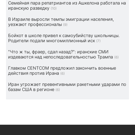
Семейная пара репатриантов из Ашкелона работала на
иранскую разведку
(10)
В Израиле выросли темпы эмиграции населения,
уезжают профессионалы
(9)
Бойкот в школе привел к самоубийству школьницы.
Родители подали многомиллионный иск
(7)
"Что ж ты, фраер, сдал назад?": иранские СМИ
издеваются над непоследовательностью Трампа
(6)
Главком CENTCOM предложил закончить военные
действия против Ирана
(6)
Иран угрожает превентивными ракетными ударами по
базам США в регионе
(6)