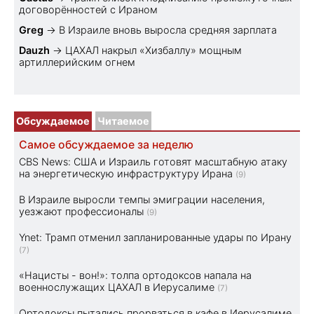
договорённостей с Ираном
Greg
→
В Израиле вновь выросла средняя зарплата
Dauzh
→
ЦАХАЛ накрыл «Хизбаллу» мощным
артиллерийским огнем
Обсуждаемое
Читаемое
Самое обсуждаемое за неделю
CBS News: США и Израиль готовят масштабную атаку
на энергетическую инфраструктуру Ирана
(9)
В Израиле выросли темпы эмиграции населения,
уезжают профессионалы
(9)
Ynet: Трамп отменил запланированные удары по Ирану
(7)
«Нацисты - вон!»: толпа ортодоксов напала на
военнослужащих ЦАХАЛ в Иерусалиме
(7)
Ортодоксы пытались прорваться в кафе в Иерусалиме