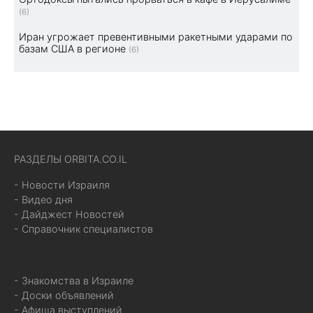
(6)
Иран угрожает превентивными ракетными ударами по
базам США в регионе
(6)
РАЗДЕЛЫ ORBITA.CO.IL
- Новости Израиля
- Видео дня
- Дайджест Новостей
- Справочник специалистов
- Знакомства в Израиле
- Доски объявлений
- Афиша выступлений