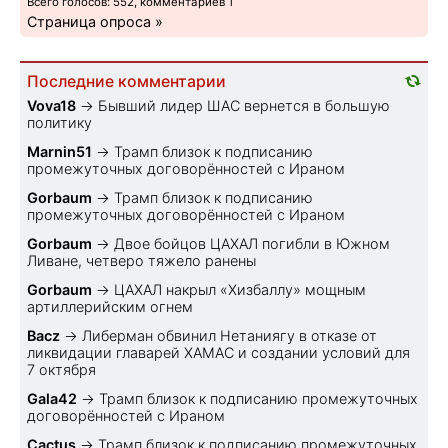
Всего голосов: 552, комментариев 1
Страница опроса »
Последние комментарии
Vova18
→
Бывший лидер ШАС вернется в большую
политику
Marnin51
→
Трамп близок к подписанию
промежуточных договорённостей с Ираном
Gorbaum
→
Трамп близок к подписанию
промежуточных договорённостей с Ираном
Gorbaum
→
Двое бойцов ЦАХАЛ погибли в Южном
Ливане, четверо тяжело ранены
Gorbaum
→
ЦАХАЛ накрыл «Хизбаллу» мощным
артиллерийским огнем
Bacz
→
Либерман обвинил Нетаниягу в отказе от
ликвидации главарей ХАМАС и создании условий для
7 октября
Gala42
→
Трамп близок к подписанию промежуточных
договорённостей с Ираном
Cactus
→
Трамп близок к подписанию промежуточных