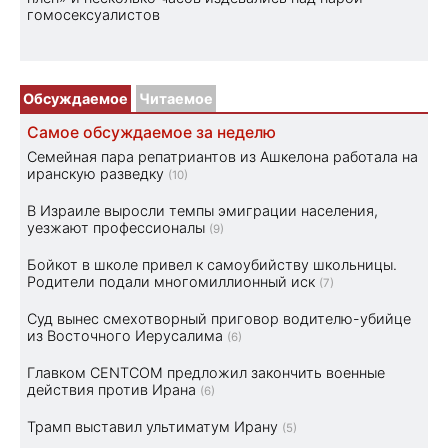
гомосексуалистов
Обсуждаемое
Читаемое
Самое обсуждаемое за неделю
Семейная пара репатриантов из Ашкелона работала на
иранскую разведку
(10)
В Израиле выросли темпы эмиграции населения,
уезжают профессионалы
(9)
Бойкот в школе привел к самоубийству школьницы.
Родители подали многомиллионный иск
(7)
Суд вынес смехотворный приговор водителю-убийце
из Восточного Иерусалима
(6)
Главком CENTCOM предложил закончить военные
действия против Ирана
(6)
Трамп выставил ультиматум Ирану
(5)