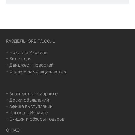
РАЗДЕЛЫ ORBITA.CO.IL
- Новости Израиля
- Видео дня
- Дайджест Новостей
- Справочник специалистов
- Знакомства в Израиле
- Доски объявлений
- Афиша выступлений
- Погода в Израиле
- Скидки и обзоры товаров
О НАС