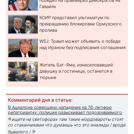
победил на праймериз демократов на
Гавайях
КСИР представил ультиматум по
прекращению блокировки Ормузского
пролива
WSJ: Трамп может объявить о победе
над Ираном без подписания соглашения
Житель Бат-Яма, изнасиловавший
девушку в гостинице, останется в
тюрьме
Комментарий дня в статье:
В Ашкелоне совершено нападение на 76-летнюю
репатриантку: полиция разыскивает подозреваемого
«
ищите на светофорах там такие мордовароты стоят
со стаканчиками что думаешь что это иналиды / вроде
»
бывалого /