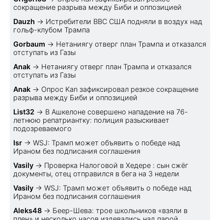
сокращение разрыва между Биби и оппозицией
Dauzh
→
Истребители ВВС США подняли в воздух над
гольф-клубом Трампа
Gorbaum
→
Нетаниягу отверг план Трампа и отказался
отступать из Газы
Anak
→
Нетаниягу отверг план Трампа и отказался
отступать из Газы
Anak
→
Опрос Kan зафиксировал резкое сокращение
разрыва между Биби и оппозицией
List32
→
В Ашкелоне совершено нападение на 76-
летнюю репатриантку: полиция разыскивает
подозреваемого
Isr
→
WSJ: Трамп может объявить о победе над
Ираном без подписания соглашения
Vasily
→
Проверка Налоговой в Хедере : сын сжёг
документы, отец отправился в бега на 3 недели
Vasily
→
WSJ: Трамп может объявить о победе над
Ираном без подписания соглашения
Aleks48
→
Беер-Шева: трое школьников «взяли в
плен» и несколько часов издевались над парой