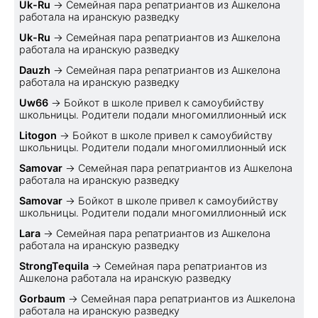
Uk-Ru
→
Семейная пара репатриантов из Ашкелона
работала на иранскую разведку
Uk-Ru
→
Семейная пара репатриантов из Ашкелона
работала на иранскую разведку
Dauzh
→
Семейная пара репатриантов из Ашкелона
работала на иранскую разведку
Uw66
→
Бойкот в школе привел к самоубийству
школьницы. Родители подали многомиллионный иск
Litogon
→
Бойкот в школе привел к самоубийству
школьницы. Родители подали многомиллионный иск
Samovar
→
Семейная пара репатриантов из Ашкелона
работала на иранскую разведку
Samovar
→
Бойкот в школе привел к самоубийству
школьницы. Родители подали многомиллионный иск
Lara
→
Семейная пара репатриантов из Ашкелона
работала на иранскую разведку
StrongTequila
→
Семейная пара репатриантов из
Ашкелона работала на иранскую разведку
Gorbaum
→
Семейная пара репатриантов из Ашкелона
работала на иранскую разведку