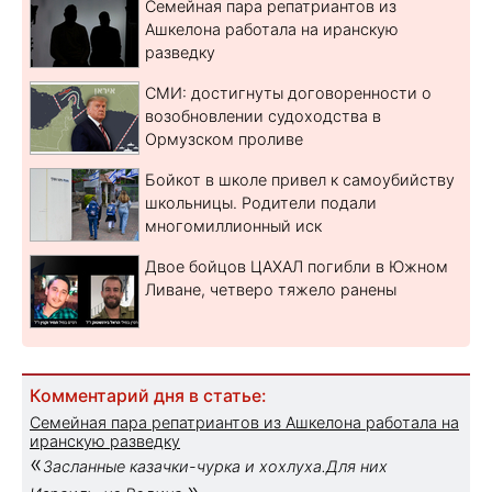
Семейная пара репатриантов из
Ашкелона работала на иранскую
разведку
СМИ: достигнуты договоренности о
возобновлении судоходства в
Ормузском проливе
Бойкот в школе привел к самоубийству
школьницы. Родители подали
многомиллионный иск
Двое бойцов ЦАХАЛ погибли в Южном
Ливане, четверо тяжело ранены
Комментарий дня в статье:
Семейная пара репатриантов из Ашкелона работала на
иранскую разведку
«
Засланные казачки-чурка и хохлуха.Для них
»