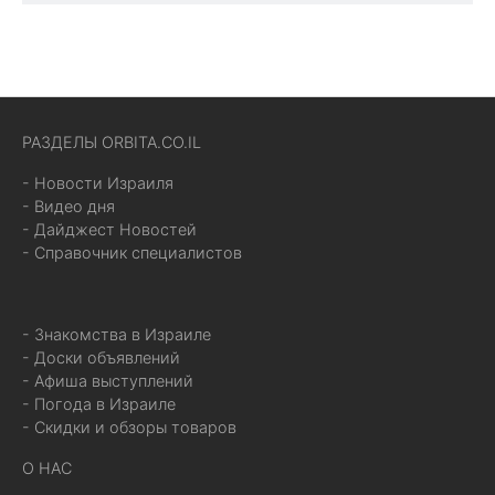
РАЗДЕЛЫ ORBITA.CO.IL
- Новости Израиля
- Видео дня
- Дайджест Новостей
- Справочник специалистов
- Знакомства в Израиле
- Доски объявлений
- Афиша выступлений
- Погода в Израиле
- Скидки и обзоры товаров
О НАС