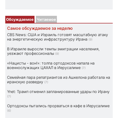
Обсуждаемое
Читаемое
Самое обсуждаемое за неделю
CBS News: США и Израиль готовят масштабную атаку
на энергетическую инфраструктуру Ирана
(9)
В Израиле выросли темпы эмиграции населения,
уезжают профессионалы
(9)
«Нацисты - вон!»: толпа ортодоксов напала на
военнослужащих ЦАХАЛ в Иерусалиме
(7)
Семейная пара репатриантов из Ашкелона работала на
иранскую разведку
(7)
Ynet: Трамп отменил запланированные удары по Ирану
(7)
Ортодоксы пытались прорваться в кафе в Иерусалиме
(6)