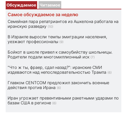
Обсуждаемое
Читаемое
Самое обсуждаемое за неделю
Семейная пара репатриантов из Ашкелона работала на
иранскую разведку
(10)
В Израиле выросли темпы эмиграции населения,
уезжают профессионалы
(9)
Бойкот в школе привел к самоубийству школьницы.
Родители подали многомиллионный иск
(7)
"Что ж ты, фраер, сдал назад?": иранские СМИ
издеваются над непоследовательностью Трампа
(6)
Главком CENTCOM предложил закончить военные
действия против Ирана
(6)
Иран угрожает превентивными ракетными ударами по
базам США в регионе
(6)