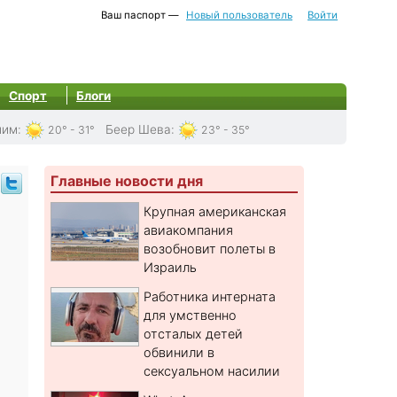
Ваш паспорт —
Новый пользователь
Войти
Спорт
Блоги
лим
:
Беер Шева
:
20° - 31°
23° - 35°
Главные новости дня
Крупная американская
авиакомпания
возобновит полеты в
Израиль
Работника интерната
для умственно
отсталых детей
обвинили в
сексуальном насилии