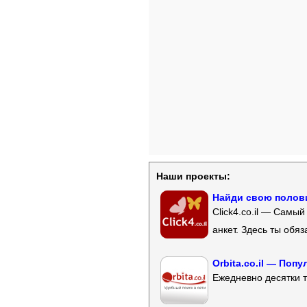
Наши проекты:
Найди свою полови
Click4.co.il — Самы
анкет. Здесь ты обя
Orbita.co.il — Поп
Ежедневно десятки т