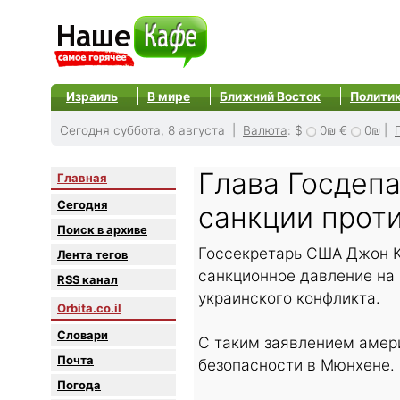
Израиль
В мире
Ближний Восток
Полити
Сегодня суббота, 8 августа |
Валюта
:
$
0₪
€
0₪
|
Глава Госдеп
Главная
Сегодня
санкции прот
Поиск в архиве
Госсекретарь США Джон Ке
Лента тегов
санкционное давление на 
RSS канал
украинского конфликта.
Orbita.co.il
Словари
С таким заявлением амер
Почта
безопасности в Мюнхене.
Погода