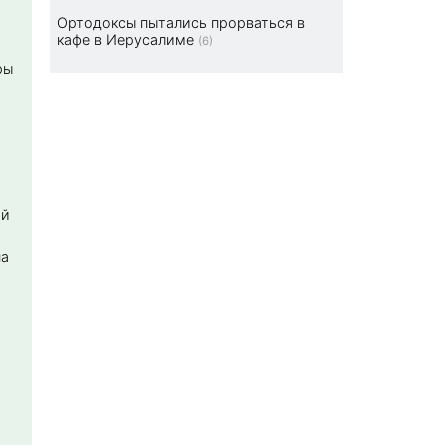
Ортодоксы пытались прорваться в
кафе в Иерусалиме
(6)
ры
ой
на