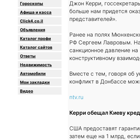
Джон Керри, госсекретар
Гороскопы
больше нам придется ока
Афиша и касса
представителей».
Click4.co.il
Объявления
Ранее на полях Мюнхенск
Каталог профи
РФ Сергеем Лавровым. На
Каталог сайтов
санкционное давление на 
Oтветы
конструктивному взаимод
Недвижимость
Вместе с тем, говоря об 
Автомобили
конфликт в Донбассе мож
Мои закладки
Видео
ntv.ru
Керри обещал Киеву кред
США предоставят гарантии
затем еще на 1 млрд, есл