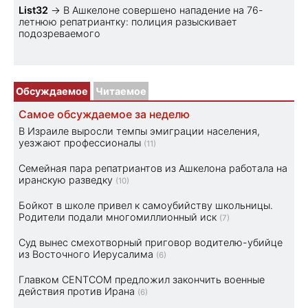
List32
→
В Ашкелоне совершено нападение на 76-
летнюю репатриантку: полиция разыскивает
подозреваемого
Обсуждаемое
Читаемое
Самое обсуждаемое за неделю
В Израиле выросли темпы эмиграции населения,
уезжают профессионалы
(11)
Семейная пара репатриантов из Ашкелона работала на
иранскую разведку
(10)
Бойкот в школе привел к самоубийству школьницы.
Родители подали многомиллионный иск
(7)
Суд вынес смехотворный приговор водителю-убийце
из Восточного Иерусалима
(6)
Главком CENTCOM предложил закончить военные
действия против Ирана
(6)