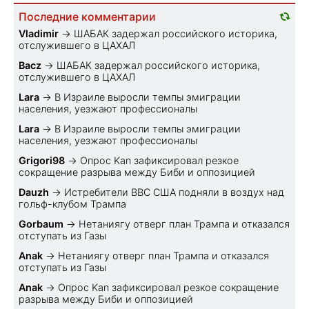
Последние комментарии
Vladimir
→
ШАБАК задержал российского историка,
отслужившего в ЦАХАЛ
Bacz
→
ШАБАК задержал российского историка,
отслужившего в ЦАХАЛ
Lara
→
В Израиле выросли темпы эмиграции
населения, уезжают профессионалы
Lara
→
В Израиле выросли темпы эмиграции
населения, уезжают профессионалы
Grigori98
→
Опрос Kan зафиксировал резкое
сокращение разрыва между Биби и оппозицией
Dauzh
→
Истребители ВВС США подняли в воздух над
гольф-клубом Трампа
Gorbaum
→
Нетаниягу отверг план Трампа и отказался
отступать из Газы
Anak
→
Нетаниягу отверг план Трампа и отказался
отступать из Газы
Anak
→
Опрос Kan зафиксировал резкое сокращение
разрыва между Биби и оппозицией