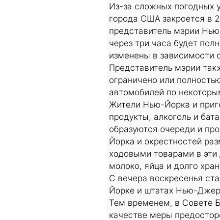
Из-за сложных погодных 
города США закроется в 
представитель мэрии Нью-
через три часа будет пол
изменены в зависимости о
Представитель мэрии такж
ограничено или полность
автомобилей по некоторы
Жители Нью-Йорка и приг
продукты, алкоголь и бат
образуются очереди и про
Йорка и окрестностей ра
ходовыми товарами в эти 
молоко, яйца и долго хра
С вечера воскресенья стал
Йорке и штатах Нью-Джер
Тем временем, в Совете Б
качестве меры предосторо