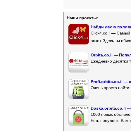
Наши проекты:
Найди свою полови
Click4.co.il — Самы
анкет. Здесь ты обя
Orbita.co.il — Поп
Ежедневно десятки т
Profi.orbita.co.il
Очень просто найти 
Doska.orbita.co.il
1000 новых объявлен
Есть ненужные Вам 