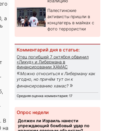
коалицию
его
Палестинские
активисты пришли в
, а
концлагерь в майках с
ь
фото террористки
Комментарий дня в статье:
Отец погибшей 7 октября обвинил
т
«Ликуд» и Либермана в
финансировании ХАМАС
«
Можно относиться к Либерману как
-
угодно, но причём тут он к
и
»
финансированию хамас?
б,
Средняя оценка комментария: 17
-
Опрос недели
. В
Должен ли Израиль нанести
упреждающий бомбовый удар по
0 на
иранским ядерным объектам?