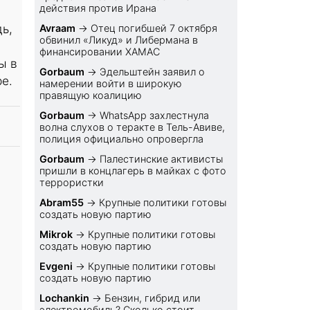
действия против Ирана
ь,
Avraam
→
Отец погибшей 7 октября
обвинил «Ликуд» и Либермана в
финансировании ХАМАС
ы в
Gorbaum
→
Эдельштейн заявил о
е.
намерении войти в широкую
правящую коалицию
Gorbaum
→
WhatsApp захлестнула
волна слухов о теракте в Тель-Авиве,
полиция официально опровергла
Gorbaum
→
Палестинские активисты
пришли в концлагерь в майках с фото
террористки
Abram55
→
Крупные политики готовы
создать новую партию
Mikrok
→
Крупные политики готовы
создать новую партию
Evgeni
→
Крупные политики готовы
создать новую партию
Lochankin
→
Бензин, гибрид или
электромобиль? Cколько стоит