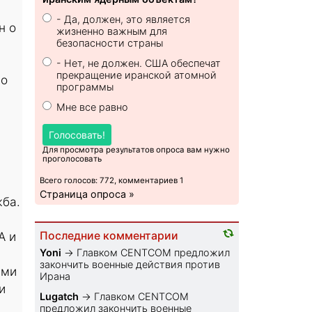
- Да, должен, это является
н о
жизненно важным для
безопасности страны
- Нет, не должен. США обеспечат
прекращение иранской атомной
по
программы
Мне все равно
Голосовать!
Для просмотра результатов опроса вам нужно
проголосовать
Всего голосов: 772, комментариев 1
Страница опроса »
ба.
А и
Последние комментарии
Yoni
→
Главком CENTCOM предложил
закончить военные действия против
ами
Ирана
и
Lugatch
→
Главком CENTCOM
предложил закончить военные