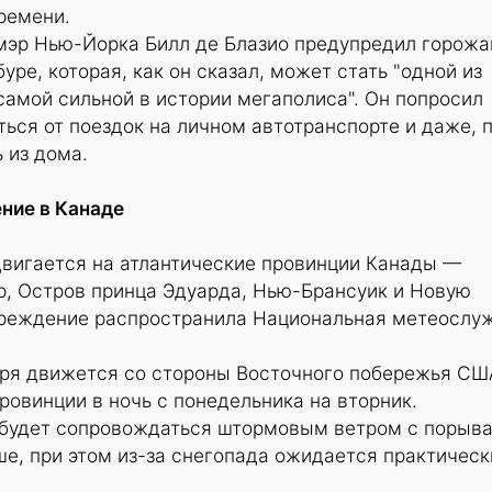
ремени.
мэр Нью-Йорка Билл де Блазио предупредил горожа
ре, которая, как он сказал, может стать "одной из
амой сильной в истории мегаполиса". Он попросил
ься от поездок на личном автотранспорте и даже, 
 из дома.
ие в Канаде
вигается на атлантические провинции Канады —
, Остров принца Эдуарда, Нью-Брансуик и Новую
реждение распространила Национальная метеослуж
уря движется со стороны Восточного побережья СШ
ровинции в ночь с понедельника на вторник.
 будет сопровождаться штормовым ветром с порыв
ше, при этом из-за снегопада ожидается практическ