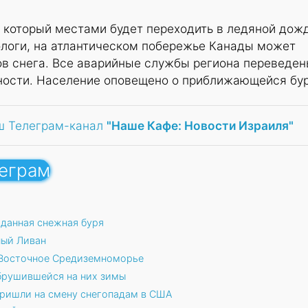
 который местами будет переходить в ледяной дожд
ологи, на атлантическом побережье Канады может
ов снега. Все аварийные службы региона переведен
ости. Население оповещено о приближающейся бур
ш Телеграм-канал
"Наше Кафе: Новости Израиля"
леграм
данная снежная буря
ный Ливан
Восточное Средиземноморье
обрушившейся на них зимы
ришли на смену снегопадам в США