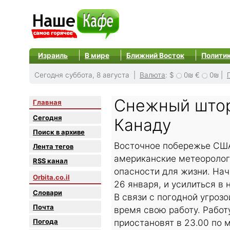
Израиль
В мире
Ближний Восток
Полити
Сегодня суббота, 8 августа |
Валюта
:
$
0₪
€
0₪
|
Снежный штор
Главная
Сегодня
Канаду
Поиск в архиве
Восточное побережье США
Лента тегов
американские метеоролог
RSS канал
опасности для жизни. Нач
Orbita.co.il
26 января, и усилиться в 
Словари
В связи с погодной угроз
Почта
время свою работу. Работ
Погода
приостановят в 23.00 по 