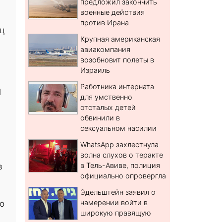
предложил закончить
военные действия
против Ирана
ц
Крупная американская
авиакомпания
возобновит полеты в
Израиль
Работника интерната
Н
для умственно
отсталых детей
обвинили в
сексуальном насилии
WhatsApp захлестнула
волна слухов о теракте
в
в Тель-Авиве, полиция
официально опровергла
Эдельштейн заявил о
о
намерении войти в
широкую правящую