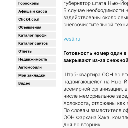
губернатор штата Нью-Йо
Гороскопы
В случае необходимости н
Афиша и касса
задействованы около сем
Click4.co.il
снегоочистительной техни
Объявления
Каталог профи
vesti.ru
Каталог сайтов
Oтветы
Готовность номер один в
Недвижимость
закрывают из-за снежной
Автомобили
Штаб-квартира ООН во вто
Мои закладки
надвигающейся на Нью-Йо
Видео
всемирной организации, в
числе мемориальное засе
Холокоста, отложены как 
По словам заместителя о
ООН Фархана Хака, компле
дня во вторник.