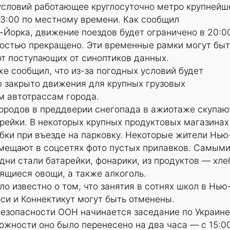
условий работающее круглосуточно метро крупнейш
23:00 по местному времени. Как сообщил
Йорка, движение поездов будет ограничено в 20:00
ностью прекращено. Эти временные рамки могут быт
т поступающих от синоптиков данных.
е сообщил, что из-за погодных условий будет
ю закрыто движения для крупных грузовых
м автотрассам города.
ородов в преддверии снегопада в ажиотаже скупаю
арейки. В некоторых крупных продуктовых магазинах
бки при въезде на парковку. Некоторые жители Нью
змещают в соцсетях фото пустых прилавков. Самым
дни стали батарейки, фонарики, из продуктов — хле
нящиеся овощи, а также алкоголь.
о известно о том, что занятия в сотнях школ в Нью
си и Коннектикут могут быть отменены.
езопасности ООН начинается заседание по Украине
жности оно было перенесено на два часа — с 15:0