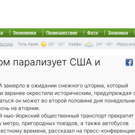
ка
Экономика
Происшествия
Фото
Здоровье
Погода
:
Тель Авив
:
Хайфа
:
Иерусал
25° - 32°
24° - 30°
м парализует США и
 замерло в ожидании снежного шторма, который
и заранее окрестили историческим, предупреждая 
аться он может во второй половине дня понедельни
ночь на вторник.
ой нью-йоркский общественный транспорт прекратит
у метро, пригородных поездов, а также автобусов
местному времени, рассказал на пресс-конференции