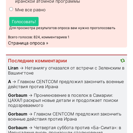
иранской атомной программы
Мне все равно
Голосовать!
Для просмотра результатов опроса вам нужно проголосовать
Всего голосов: 824, комментариев 1
Страница опроса »
Последние комментарии
Liran
→
Нетаниягу отказался от встречи с Зеленским в
Вашингтоне
A
→
Главком CENTCOM предложил закончить военные
действия против Ирана
Gorbaum
→
Проникновение в поселок в Самарии:
ЦАХАЛ раскрыл новые детали и продолжает поиски
подозреваемого
Gorbaum
→
Главком CENTCOM предложил закончить
военные действия против Ирана
Gorbaum
→
Четвертая суббота против «Ба-Симта»: в
Иерусалиме вновь произошли столкновения