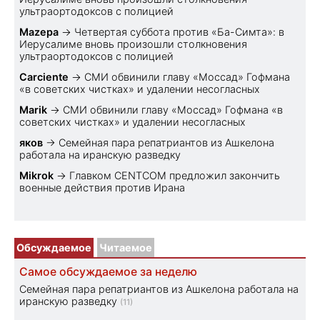
ультраортодоксов с полицией
Mazepa
→
Четвертая суббота против «Ба-Симта»: в
Иерусалиме вновь произошли столкновения
ультраортодоксов с полицией
Carciente
→
СМИ обвинили главу «Моссад» Гофмана
«в советских чистках» и удалении несогласных
Marik
→
СМИ обвинили главу «Моссад» Гофмана «в
советских чистках» и удалении несогласных
яков
→
Семейная пара репатриантов из Ашкелона
работала на иранскую разведку
Mikrok
→
Главком CENTCOM предложил закончить
военные действия против Ирана
Обсуждаемое
Читаемое
Самое обсуждаемое за неделю
Семейная пара репатриантов из Ашкелона работала на
иранскую разведку
(11)