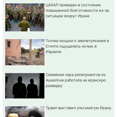
ЦАХАЛ приведен в состояние
повышенной боеготовности из-за
ситуации вокруг Ирана
Толчки мощного землетрясения в
Египте ощущались ночью в
Израиле
Семейная пара репатриантов из
Ашкелона работала на иранскую
разведку
Трамп выставил ультиматум Ирану