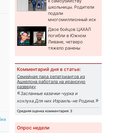
к самоубийству
школьницы. Родители
подали
многомиллионный иск
Двое бойцов ЦАХАЛ
погибли в Южном
Ливане, четверо
тяжело ранены
Комментарий дня в статье:
Семейная пара репатриантов из
Ашкелона работала на иранскую
разведку
«
Засланные казачки-чурка и
»
хохлуха.Для них Израиль-не Родина.
Средняя оценка комментария: 3
бке
Опрос недели