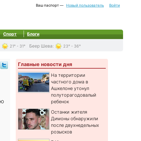
Ваш паспорт —
Новый пользователь
Войти
Спорт
Блоги
:
Беер Шева
:
21° - 31°
23° - 36°
Главные новости дня
На территории
частного дома в
Ашкелоне утонул
полуторагодовалый
ую
ребенок
Останки жителя
Димоны обнаружили
после двухнедельных
розысков