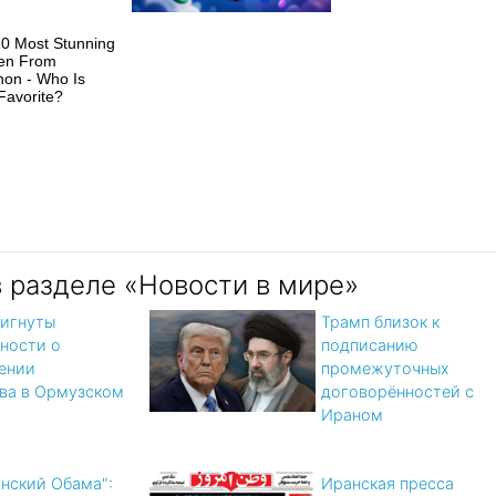
0 Most Stunning
n From
on - Who Is
Favorite?
в разделе «Новости в мире»
игнуты
Трамп близок к
ности о
подписанию
ении
промежуточных
ва в Ормузском
договорённостей с
Ираном
нский Обама":
Иранская пресса