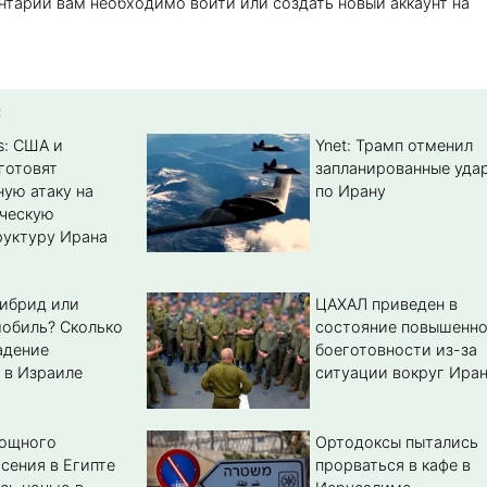
нтарий вам необходимо войти или создать новый аккаунт на
:
s: США и
Ynet: Трамп отменил
готовят
запланированные уда
ую атаку на
по Ирану
ическую
уктуру Ирана
гибрид или
ЦАХАЛ приведен в
обиль? Cколько
состояние повышенн
адение
боеготовности из-за
 в Израиле
ситуации вокруг Ира
мощного
Ортодоксы пытались
сения в Египте
прорваться в кафе в