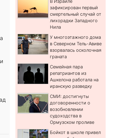
В Израиле
зафиксирован первый
смертельный случай от
лихорадки Западного
Нила
У многоэтажного дома
на
в Северном Тель-Авиве
взорвалась осколочная
граната
ми
Семейная пара
репатриантов из
Ашкелона работала на
иранскую разведку
СМИ: достигнуты
над
договоренности о
возобновлении
судоходства в
Ормузском проливе
Бойкот в школе привел