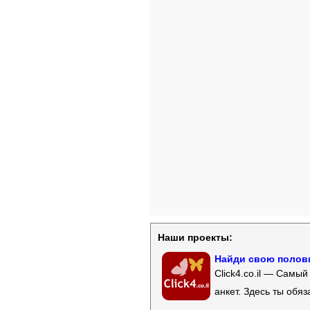
Наши проекты:
Найди свою полови
Click4.co.il — Самы
анкет. Здесь ты обя