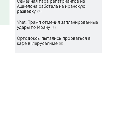
Семейная пара репатриантов из
Ашкелона работала на иранскую
разведку
(7)
Ynet: Трамп отменил запланированные
удары по Ирану
(7)
Ортодоксы пытались прорваться в
кафе в Иерусалиме
(6)