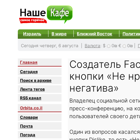
Израиль
В мире
Ближний Восток
Полити
Сегодня четверг, 6 августа |
Валюта
:
$
0₪
€
0₪
|
Создатель Fa
Главная
Сегодня
кнопки «Не нр
Поиск в архиве
негатива»
Лента тегов
RSS канал
Владелец социальной сет
пресс-конференцию, на к
Orbita.co.il
пользователей своего дет
Словари
Почта
Один из вопросов касалс
Погода
кнопки Dislike, то есть «