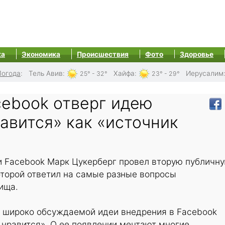
ка
Экономика
Происшествия
Фото
Здоровье
Погода
:
Тель Авив
:
Хайфа
:
Иерусалим
25° - 32°
23° - 29°
cebook отверг идею
авится» как «источник
и Facebook Марк Цукерберг провел вторую публичн
оторой ответил на самые разные вопросы
ища.
я широко обсуждаемой идеи внедрения в Facebook
Не нравится». О ее появлении мечтают многие