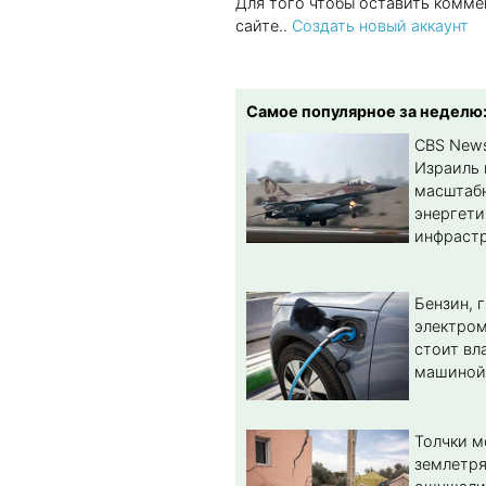
Для того чтобы оставить комме
сайте..
Создать новый аккаунт
Самое популярное за неделю
CBS New
Израиль 
масштабн
энергет
инфрастр
Бензин, 
электром
стоит вл
машиной
Толчки 
землетря