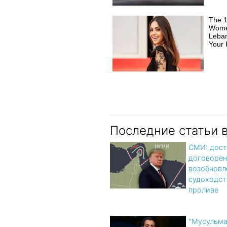
The 1
Wome
Leban
Your 
Последние статьи 
СМИ: дост
договорен
возобновл
судоходст
проливе
"Мусульма