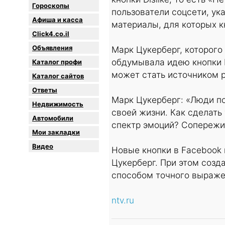
Гороскопы
пользователи соцсети, ук
Афиша и касса
материалы, для которых к
Click4.co.il
Объявления
Марк Цукерберг, которого
обдумывала идею кнопки Di
Каталог профи
может стать источником р
Каталог сайтов
Oтветы
Марк Цукерберг: «Люди п
Недвижимость
своей жизни. Как сделать
Автомобили
спектр эмоций? Сопережи
Мои закладки
Видео
Новые кнопки в Facebook
Цукерберг. При этом созд
способом точного выраже
ntv.ru