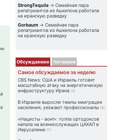
StrongTequila
→
Семейная пара
репатриантов из Ашкелона работала
на иранскую разведку
Gorbaum
→
Семейная пара
репатриантов из Ашкелона работала
на иранскую разведку
ры
Обсуждаемое
Читаемое
Самое обсуждаемое за неделю
CBS News: США и Израиль готовят
масштабную атаку на энергетическую
инфраструктуру Ирана
(9)
ой
В Израиле выросли темпы эмиграции
на
населения, уезжают профессионалы
(9)
«Нацисты - вон!»: толпа ортодоксов
напала на военнослужащих ЦАХАЛ в
Иерусалиме
(7)