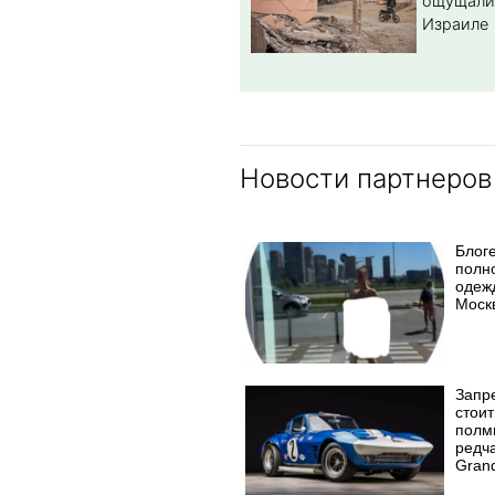
ощущали
Израиле
Новости партнеров
Блог
полн
одеж
Моск
Запр
стоит
полм
редч
Grand