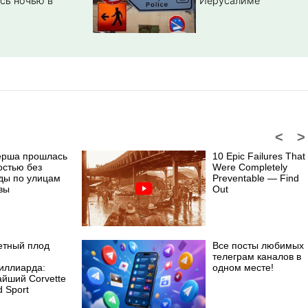
сь ночью в
Иерусалиме
<
>
ерша прошлась
10 Epic Failures That
остью без
Were Completely
ды по улицам
Preventable — Find
вы
Out
етный плод
Все посты любимых
телеграм каналов в
иллиарда:
одном месте!
айший Corvette
 Sport