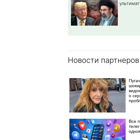
ультимат
Новости партнеров
Пуга
шоки
видо
о се
проб
Все 
телег
одно