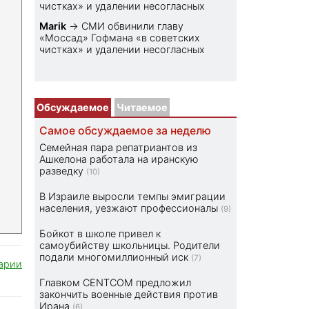
чистках» и удалении несогласных
Marik
→
СМИ обвинили главу
«Моссад» Гофмана «в советских
чистках» и удалении несогласных
Обсуждаемое
Читаемое
Самое обсуждаемое за неделю
Семейная пара репатриантов из
Ашкелона работала на иранскую
разведку
(10)
В Израиле выросли темпы эмиграции
населения, уезжают профессионалы
(9)
Бойкот в школе привел к
самоубийству школьницы. Родители
подали многомиллионный иск
(7)
арии
Главком CENTCOM предложил
закончить военные действия против
Ирана
(6)