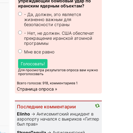
упреждающий бомбовый удар по
иранским ядерным объектам?
- Да, должен, это является
жизненно важным для
безопасности страны
- Нет, не должен. США обеспечат
прекращение иранской атомной
программы
Мне все равно
Голосовать!
Для просмотра результатов опроса вам нужно
проголосовать
Всего голосов: 918, комментариев 1
Страница опроса »
Последние комментарии
Elinho
→
Антисемитский инцидент в
аэропорту начался с выкриков «Гитлер
был прав»
StrongTequila
→
Антисемитский