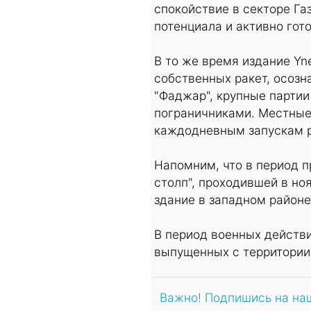
спокойствие в секторе Г
потенциала и активно гот
В то же время издание Yn
собственных ракет, осозн
"Фаджар", крупные парти
пограничниками. Местные 
каждодневным запускам р
Напомним, что в период 
столп", проходившей в но
здание в западном район
В период военных действи
выпущенных с территории 
Важно! Подпишись на на