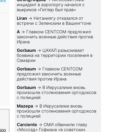
бке
инцидент в аэропорту начался с
выкриков «Гитлер был прав»
Liran
→
Нетаниягу отказался от
встречи с Зеленским в Вашингтоне
A
→
Главком CENTCOM предложил
закончить военные действия против
Ирана
Gorbaum
→
ЦАХАЛ разыскивает
боевика на территории поселения в
Самарии
Gorbaum
→
Главком CENTCOM
предложил закончить военные
действия против Ирана
Gorbaum
→
В Иерусалиме вновь
произошли столкновения ортодоксов
с полицией
Mazepa
→
В Иерусалиме вновь
произошли столкновения ортодоксов
с полицией
Carciente
→
СМИ обвинили главу
«Моссад» Гофмана «в советских
000