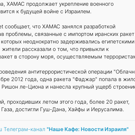
аза, ХАМАС продолжает укрепление военного
овится к будущей войне с Израилем.
et сообщает, что ХАМАС занялся разработкой
ав проблемы, связанные с импортом иранских ракет
и которых неоднократно задерживались египетскими
жители рассказали о том, что привыкли к
акет в сторону моря, осуществляемым террориста
проведения антитеррористической операции "Облач
ябре 2012 года, одна ракета "Фаджар" попала в жил
е Ришон ле-Циона и нанесла крупный ущерб строени
й, проходивших летом этого года, более 20 ракет,
Газа, достигли Гуш-Дана, Хайфы и Иерусалима.
ш Телеграм-канал
"Наше Кафе: Новости Израиля"