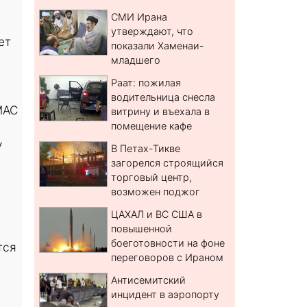
СМИ Ирана
утверждают, что
ет
показали Хаменаи-
младшего
Раат: пожилая
водительница снесла
МАС
витрину и въехала в
помещение кафе
у
В Петах-Тикве
загорелся строящийся
торговый центр,
возможен поджог
ЦАХАЛ и ВС США в
повышенной
боеготовности на фоне
тся
переговоров с Ираном
Антисемитский
инцидент в аэропорту