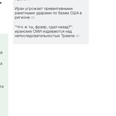
ь
Иран угрожает превентивными
ракетными ударами по базам США в
регионе
(6)
"Что ж ты, фраер, сдал назад?":
иранские СМИ издеваются над
непоследовательностью Трампа
(6)
ой
на
те