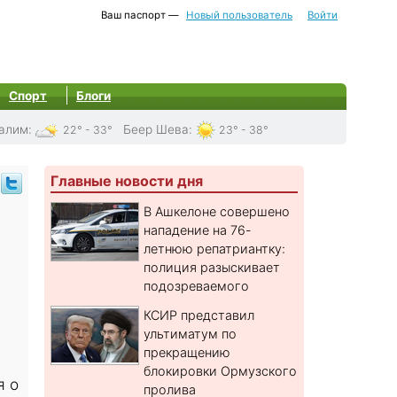
Ваш паспорт —
Новый пользователь
Войти
Спорт
Блоги
алим
:
Беер Шева
:
22° - 33°
23° - 38°
Главные новости дня
В Ашкелоне совершено
нападение на 76-
летнюю репатриантку:
полиция разыскивает
подозреваемого
КСИР представил
ультиматум по
прекращению
блокировки Ормузского
я о
пролива