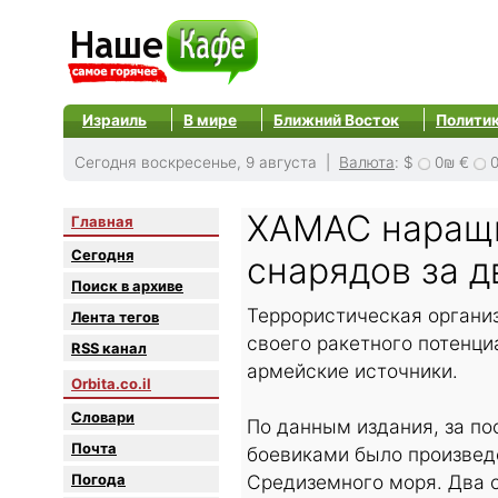
Израиль
В мире
Ближний Восток
Полити
Сегодня воскресенье, 9 августа |
Валюта
:
$
0₪
€
ХАМАС наращи
Главная
Сегодня
снарядов за д
Поиск в архиве
Террористическая органи
Лента тегов
своего ракетного потенци
RSS канал
армейские источники.
Orbita.co.il
Словари
По данным издания, за по
Почта
боевиками было произведе
Погода
Средиземного моря. Два 