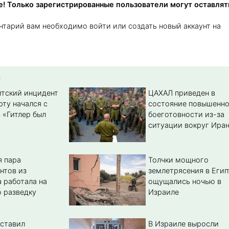
! Только зарегистрированные пользователи могут оставлят
нтарий вам необходимо войти или создать новый аккаунт на
:
тский инцидент
ЦАХАЛ приведен в
рту начался с
состояние повышенн
 «Гитлер был
боеготовности из-за
ситуации вокруг Ира
 пара
Толчки мощного
нтов из
землетрясения в Егип
 работала на
ощущались ночью в
 разведку
Израиле
ставил
В Израиле выросли