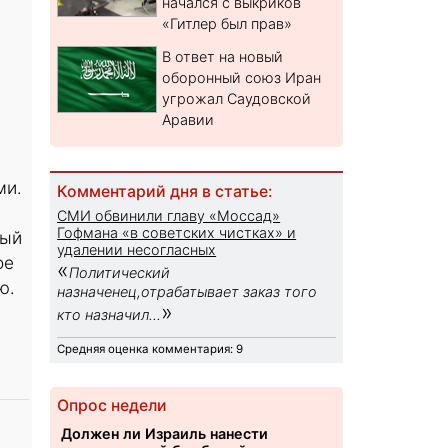
начался с выкриков
«Гитлер был прав»
В ответ на новый
оборонный союз Иран
угрожал Саудовской
Аравии
ми.
Комментарий дня в статье:
СМИ обвинили главу «Моссад»
Гофмана «в советских чистках» и
ный
удалении несогласных
ое
«
Политический
ю.
назначенец,отрабатывает заказ того
»
кто назначил...
Средняя оценка комментария: 9
Опрос недели
Должен ли Израиль нанести