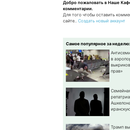
Добро пожаловать в Наше Кафе
комментарии.
Для того чтобы оставить комме
сайте..
Создать новый аккаунт
Самое популярное за неделю
Антисеми
в аэропо
выкриков
прав»
Семейная
репатриа
Ашкелона
иранскую
Трамп вы