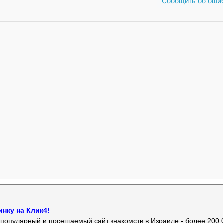
Сообщить об оши
нку на Клик4!
й популярный и посещаемый сайт знакомств в Израиле - более 200 