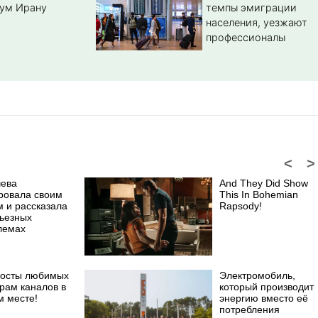
ум Ирану
темпы эмиграции
населения, уезжают
профессионалы
<
>
чева
And They Did Show
ровала своим
This In Bohemian
м и рассказала
Rapsody!
рьезных
лемах
посты любимых
Электромобиль,
рам каналов в
который производит
м месте!
энергию вместо её
потребления