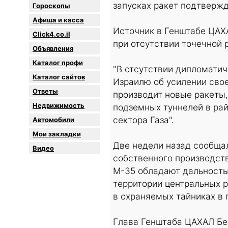
запусках ракет подтверж
Гороскопы
Афиша и касса
Источник в Генштабе ЦАХА
Click4.co.il
при отсутствии точечной 
Объявления
Каталог профи
"В отсутствии дипломати
Каталог сайтов
Израилю об усилении свое
Oтветы
производит новые ракеты
Недвижимость
подземных туннелей в ра
сектора Газа".
Автомобили
Мои закладки
Две недели назад сообща
Видео
собственного производст
М-35 обладают дальность
территории центральных 
в охраняемых тайниках в 
Глава Генштаба ЦАХАЛ Бен