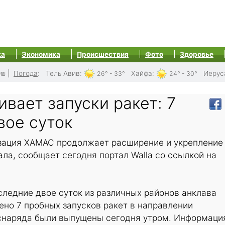
ка
Экономика
Происшествия
Фото
Здоровье
0₪
|
Погода
:
Тель Авив
:
Хайфа
:
Иерус
26° - 33°
24° - 30°
вает запуски ракет: 7
вое суток
зация ХАМАС продолжает расширение и укрепление
ала, сообщает сегодня портал Walla со ссылкой на
следние двое суток из различных районов анклава
но 7 пробных запусков ракет в направлении
снаряда были выпущены сегодня утром. Информаци