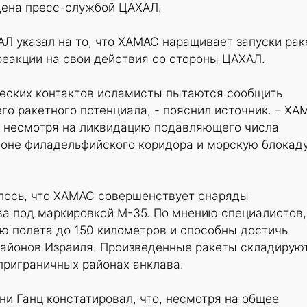
дена пресс-службой ЦАХАЛ.
Л указал на то, что ХАМАС наращивает запуски рак
реакции на свои действия со стороны ЦАХАЛ.
ческих контактов исламисты пытаются сообщить
го ракетного потенциала, - пояснил источник. – ХА
, несмотря на ликвидацию подавляющего числа
йоне филадельфийского коридора и морскую блокад
лось, что ХАМАС совершенствует снаряды
ва под маркировкой М-35. По мнению специалистов,
ю полета до 150 километров и способны достичь
районов Израиля. Произведенные ракеты складирую
приграничных районах анклава.
и Ганц констатировал, что, несмотря на общее