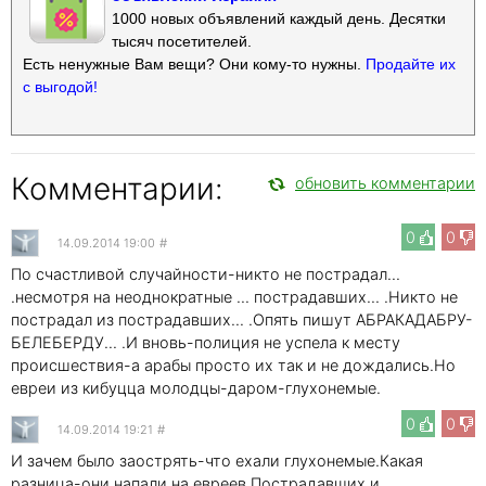
1000 новых объявлений каждый день. Десятки
тысяч посетителей.
Есть ненужные Вам вещи? Они кому-то нужны.
Продайте их
с выгодой!
Комментарии:
обновить комментарии
0
0
14.09.2014 19:00
#
По счастливой случайности-никто не пострадал...
.несмотря на неоднократные ... пострадавших... .Никто не
пострадал из пострадавших... .Опять пишут АБРАКАДАБРУ-
БЕЛЕБЕРДУ... .И вновь-полиция не успела к месту
происшествия-а арабы просто их так и не дождались.Но
евреи из кибуцца молодцы-даром-глухонемые.
0
0
14.09.2014 19:21
#
И зачем было заострять-что ехали глухонемые.Какая
разница-они напали на евреев.Пострадавших и