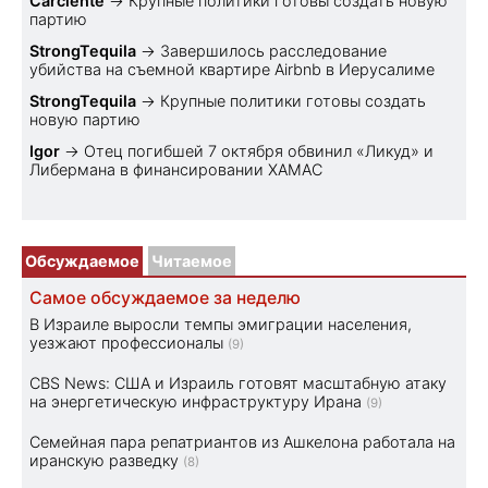
Carciente
→
Крупные политики готовы создать новую
партию
StrongTequila
→
Завершилось расследование
убийства на съемной квартире Airbnb в Иерусалиме
StrongTequila
→
Крупные политики готовы создать
новую партию
Igor
→
Отец погибшей 7 октября обвинил «Ликуд» и
Либермана в финансировании ХАМАС
Обсуждаемое
Читаемое
Самое обсуждаемое за неделю
В Израиле выросли темпы эмиграции населения,
уезжают профессионалы
(9)
CBS News: США и Израиль готовят масштабную атаку
на энергетическую инфраструктуру Ирана
(9)
Семейная пара репатриантов из Ашкелона работала на
иранскую разведку
(8)