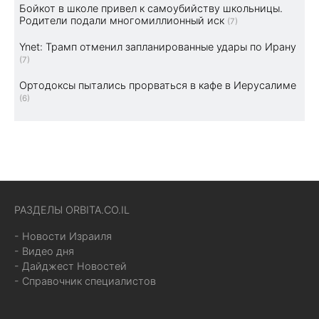
Бойкот в школе привел к самоубийству школьницы.
Родители подали многомиллионный иск
(7)
Ynet: Трамп отменил запланированные удары по Ирану
(7)
Ортодоксы пытались прорваться в кафе в Иерусалиме
(6)
РАЗДЕЛЫ ORBITA.CO.IL
- Новости Израиля
- Видео дня
- Дайджест Новостей
- Справочник специалистов