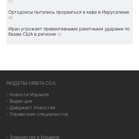
(7)
Ортодоксы пытались прорваться в кафе в Иерусалиме
(6)
Иран угрожает превентивными ракетными ударами по
базам США в регионе
(6)
РАЗДЕЛЫ ORBITA.CO.IL
- Новости Израиля
- Видео дня
- Дайджест Новостей
- Справочник специалистов
- Знакомства в Израиле