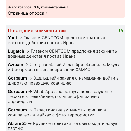
Всего голосов: 768, комментариев 1
Страница опроса »
Последние комментарии
Yoni
→
Главком CENTCOM предложил закончить
военные действия против Ирана
Lugatch
→
Главком CENTCOM предложил закончить
военные действия против Ирана
Avraam
→
Отец погибшей 7 октября обвинил «Ликуд»
и Либермана в финансировании ХАМАС
Gorbaum
→
Эдельштейн заявил о намерении войти в
широкую правящую коалицию
Gorbaum
→
WhatsApp захлестнула волна слухов о
теракте в Тель-Авиве, полиция официально
опровергла
Gorbaum
→
Палестинские активисты пришли в
концлагерь в майках с фото террористки
Abram55
→
Крупные политики готовы создать новую
партию