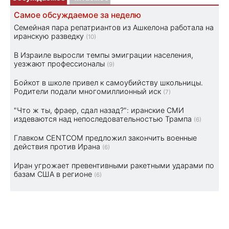
Самое обсуждаемое за неделю
Семейная пара репатриантов из Ашкелона работала на
иранскую разведку
(10)
В Израиле выросли темпы эмиграции населения,
уезжают профессионалы
(9)
Бойкот в школе привел к самоубийству школьницы.
Родители подали многомиллионный иск
(7)
"Что ж ты, фраер, сдал назад?": иранские СМИ
издеваются над непоследовательностью Трампа
(6)
Главком CENTCOM предложил закончить военные
действия против Ирана
(6)
Иран угрожает превентивными ракетными ударами по
базам США в регионе
(6)