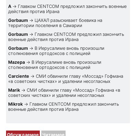
A
→
Главком CENTCOM предложил закончить военные
действия против Ирана
Gorbaum
→
ЦАХАЛ разыскивает боевика на
территории поселения в Самарии
Gorbaum
→
Главком CENTCOM предложил закончить
военные действия против Ирана
Gorbaum
→
В Иерусалиме вновь произошли
столкновения ортодоксов с полицией
Mazepa
→
В Иерусалиме вновь произошли
столкновения ортодоксов с полицией
Carciente
→
СМИ обвинили главу «Моссад» Гофмана
«в советских чистках» и удалении несогласных
Marik
→
СМИ обвинили главу «Моссад» Гофмана «в
советских чистках» и удалении несогласных
Mikrok
→
Главком CENTCOM предложил закончить
военные действия против Ирана
Обсуждаемое
Читаемое