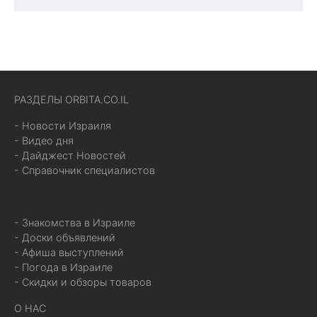
РАЗДЕЛЫ ORBITA.CO.IL
- Новости Израиля
- Видео дня
- Дайджест Новостей
- Справочник специалистов
- Знакомства в Израиле
- Доски объявлений
- Афиша выступлений
- Погода в Израиле
- Скидки и обзоры товаров
О НАС