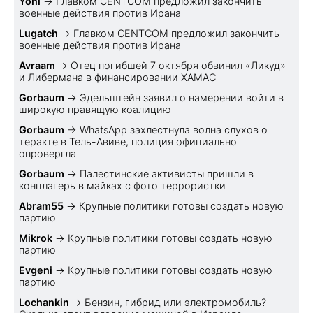
Yoni
→
Главком CENTCOM предложил закончить
военные действия против Ирана
Lugatch
→
Главком CENTCOM предложил закончить
военные действия против Ирана
Avraam
→
Отец погибшей 7 октября обвинил «Ликуд»
и Либермана в финансировании ХАМАС
Gorbaum
→
Эдельштейн заявил о намерении войти в
широкую правящую коалицию
Gorbaum
→
WhatsApp захлестнула волна слухов о
теракте в Тель-Авиве, полиция официально
опровергла
Gorbaum
→
Палестинские активисты пришли в
концлагерь в майках с фото террористки
Abram55
→
Крупные политики готовы создать новую
партию
Mikrok
→
Крупные политики готовы создать новую
партию
Evgeni
→
Крупные политики готовы создать новую
партию
Lochankin
→
Бензин, гибрид или электромобиль?