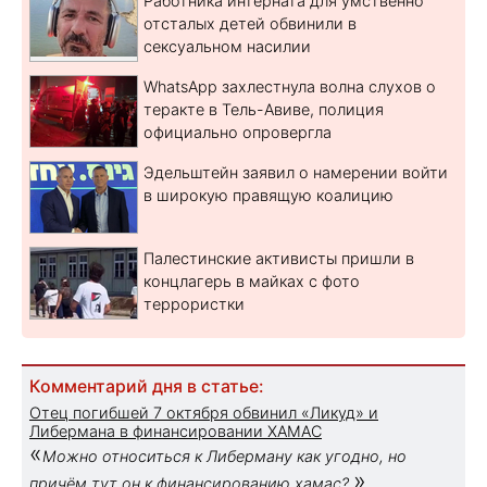
Работника интерната для умственно
отсталых детей обвинили в
сексуальном насилии
WhatsApp захлестнула волна слухов о
теракте в Тель-Авиве, полиция
официально опровергла
Эдельштейн заявил о намерении войти
в широкую правящую коалицию
Палестинские активисты пришли в
концлагерь в майках с фото
террористки
Комментарий дня в статье:
Отец погибшей 7 октября обвинил «Ликуд» и
Либермана в финансировании ХАМАС
«
Можно относиться к Либерману как угодно, но
»
причём тут он к финансированию хамас?