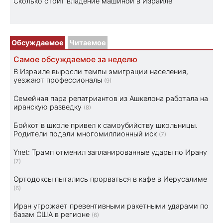
Cколько стоит владение машиной в Израиле
Обсуждаемое
Читаемое
Самое обсуждаемое за неделю
В Израиле выросли темпы эмиграции населения,
уезжают профессионалы
(9)
Семейная пара репатриантов из Ашкелона работала на
иранскую разведку
(8)
Бойкот в школе привел к самоубийству школьницы.
Родители подали многомиллионный иск
(7)
Ynet: Трамп отменил запланированные удары по Ирану
(7)
Ортодоксы пытались прорваться в кафе в Иерусалиме
(6)
Иран угрожает превентивными ракетными ударами по
базам США в регионе
(6)