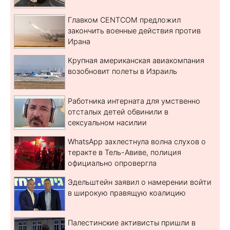
Главком CENTCOM предложил
закончить военные действия против
Ирана
Крупная американская авиакомпания
возобновит полеты в Израиль
Работника интерната для умственно
отсталых детей обвинили в
сексуальном насилии
WhatsApp захлестнула волна слухов о
теракте в Тель-Авиве, полиция
официально опровергла
Эдельштейн заявил о намерении войти
в широкую правящую коалицию
Палестинские активисты пришли в