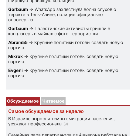
широкую правящую коалицию
Gorbaum
→
WhatsApp захлестнула волна слухов о
теракте в Тель-Авиве, полиция официально
опровергла
Gorbaum
→
Палестинские активисты пришли в
концлагерь в майках с фото террористки
Abram55
→
Крупные политики готовы создать новую
партию
Mikrok
→
Крупные политики готовы создать новую
партию
Evgeni
→
Крупные политики готовы создать новую
партию
Обсуждаемое
Читаемое
Самое обсуждаемое за неделю
В Израиле выросли темпы эмиграции населения,
уезжают профессионалы
(9)
Семейная пара репатриантов из Ашкелона работала на