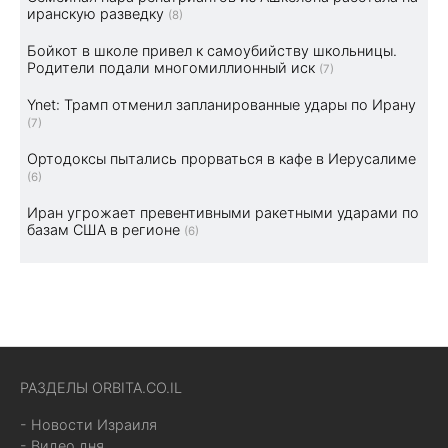
иранскую разведку
(8)
Бойкот в школе привел к самоубийству школьницы.
Родители подали многомиллионный иск
(7)
Ynet: Трамп отменил запланированные удары по Ирану
(7)
Ортодоксы пытались прорваться в кафе в Иерусалиме
(6)
Иран угрожает превентивными ракетными ударами по
базам США в регионе
(6)
РАЗДЕЛЫ ORBITA.CO.IL
- Новости Израиля
- Видео дня