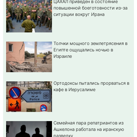
ЦАХАЛ приведен в состояние
повышенной боеготовности из-за
ситуации вокруг Ирана
Толчки мощного землетрясения в
Египте ощущались ночью в
Израиле
Ортодоксы пытались прорваться в
кафе в Иерусалиме
Семейная пара репатриантов из
Ашкелона работала на иранскую
разведку