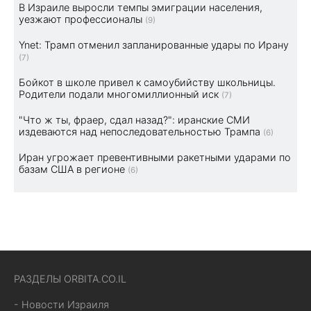
В Израиле выросли темпы эмиграции населения,
уезжают профессионалы
(9)
Ynet: Трамп отменил запланированные удары по Ирану
(7)
Бойкот в школе привел к самоубийству школьницы.
Родители подали многомиллионный иск
(7)
"Что ж ты, фраер, сдал назад?": иранские СМИ
издеваются над непоследовательностью Трампа
(6)
Иран угрожает превентивными ракетными ударами по
базам США в регионе
(6)
РАЗДЕЛЫ ORBITA.CO.IL
- Новости Израиля