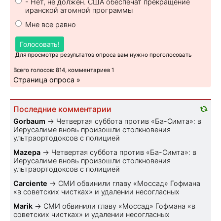
- Нет, не должен. США обеспечат прекращение
иранской атомной программы
Мне все равно
Голосовать!
Для просмотра результатов опроса вам нужно проголосовать
Всего голосов: 814, комментариев 1
Страница опроса »
Последние комментарии
Gorbaum
→
Четвертая суббота против «Ба-Симта»: в
Иерусалиме вновь произошли столкновения
ультраортодоксов с полицией
Mazepa
→
Четвертая суббота против «Ба-Симта»: в
Иерусалиме вновь произошли столкновения
ультраортодоксов с полицией
Carciente
→
СМИ обвинили главу «Моссад» Гофмана
«в советских чистках» и удалении несогласных
Marik
→
СМИ обвинили главу «Моссад» Гофмана «в
советских чистках» и удалении несогласных