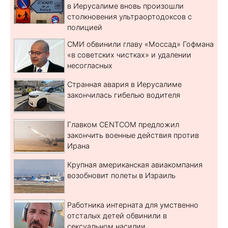
в Иерусалиме вновь произошли
столкновения ультраортодоксов с
полицией
СМИ обвинили главу «Моссад» Гофмана
«в советских чистках» и удалении
несогласных
Странная авария в Иерусалиме
закончилась гибелью водителя
Главком CENTCOM предложил
закончить военные действия против
Ирана
Крупная американская авиакомпания
возобновит полеты в Израиль
Работника интерната для умственно
отсталых детей обвинили в
сексуальном насилии