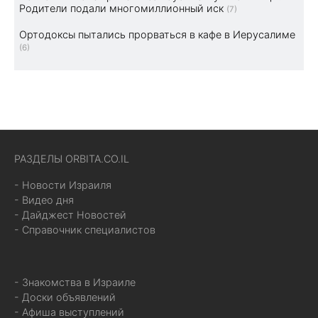
Родители подали многомиллионный иск
(7)
Ортодоксы пытались прорваться в кафе в Иерусалиме
(6)
РАЗДЕЛЫ ORBITA.CO.IL
- Новости Израиля
- Видео дня
- Дайджест Новостей
- Справочник специалистов
- Знакомства в Израиле
- Доски объявлений
- Афиша выступлений