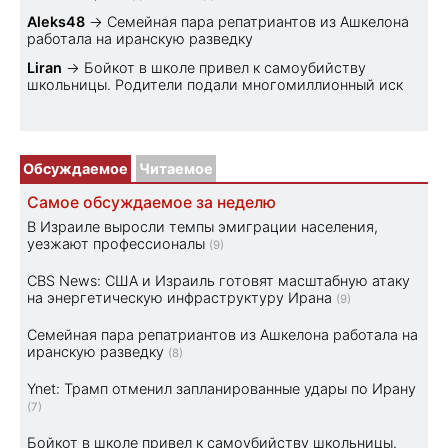
Aleks48
→
Семейная пара репатриантов из Ашкелона
работала на иранскую разведку
Liran
→
Бойкот в школе привел к самоубийству
школьницы. Родители подали многомиллионный иск
Обсуждаемое
Читаемое
Самое обсуждаемое за неделю
В Израиле выросли темпы эмиграции населения,
уезжают профессионалы
(9)
CBS News: США и Израиль готовят масштабную атаку
на энергетическую инфраструктуру Ирана
(9)
Семейная пара репатриантов из Ашкелона работала на
иранскую разведку
(8)
Ynet: Трамп отменил запланированные удары по Ирану
(7)
Бойкот в школе привел к самоубийству школьницы.