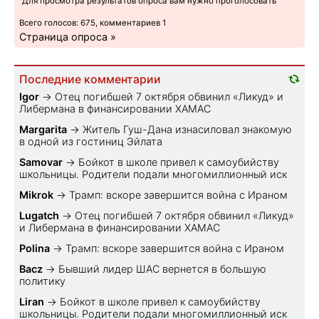
Для просмотра результатов опроса вам нужно проголосовать
Всего голосов: 675, комментариев 1
Страница опроса »
Последние комментарии
Igor
→
Отец погибшей 7 октября обвинил «Ликуд» и
Либермана в финансировании ХАМАС
Margarita
→
Житель Гуш-Дана изнасиловал знакомую
в одной из гостиниц Эйлата
Samovar
→
Бойкот в школе привел к самоубийству
школьницы. Родители подали многомиллионный иск
Mikrok
→
Трамп: вскоре завершится война с Ираном
Lugatch
→
Отец погибшей 7 октября обвинил «Ликуд»
и Либермана в финансировании ХАМАС
Polina
→
Трамп: вскоре завершится война с Ираном
Bacz
→
Бывший лидер ШАС вернется в большую
политику
Liran
→
Бойкот в школе привел к самоубийству
школьницы. Родители подали многомиллионный иск