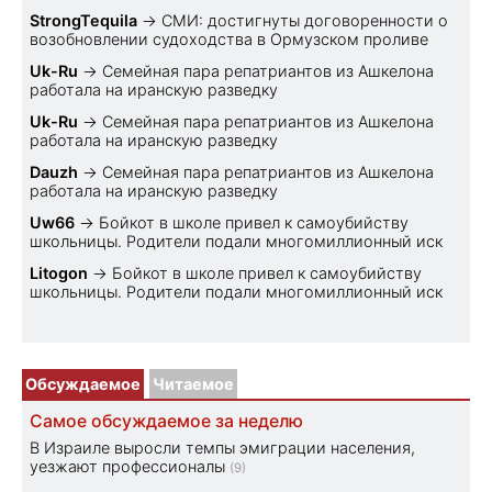
StrongTequila
→
СМИ: достигнуты договоренности о
возобновлении судоходства в Ормузском проливе
Uk-Ru
→
Семейная пара репатриантов из Ашкелона
работала на иранскую разведку
Uk-Ru
→
Семейная пара репатриантов из Ашкелона
работала на иранскую разведку
Dauzh
→
Семейная пара репатриантов из Ашкелона
работала на иранскую разведку
Uw66
→
Бойкот в школе привел к самоубийству
школьницы. Родители подали многомиллионный иск
Litogon
→
Бойкот в школе привел к самоубийству
школьницы. Родители подали многомиллионный иск
Обсуждаемое
Читаемое
Самое обсуждаемое за неделю
В Израиле выросли темпы эмиграции населения,
уезжают профессионалы
(9)