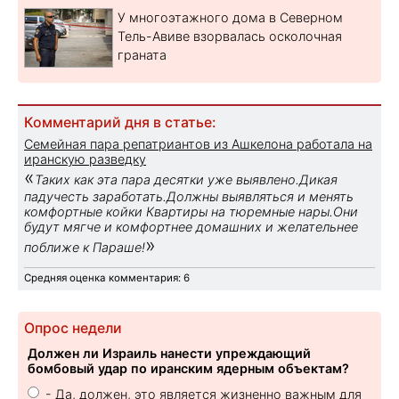
У многоэтажного дома в Северном
Тель-Авиве взорвалась осколочная
граната
Комментарий дня в статье:
Семейная пара репатриантов из Ашкелона работала на
иранскую разведку
«
Таких как эта пара десятки уже выявлено.Дикая
падучесть заработать.Должны выявляться и менять
комфортные койки Квартиры на тюремные нары.Они
будут мягче и комфортнее домашних и желательнее
»
поближе к Параше!
Средняя оценка комментария: 6
Опрос недели
Должен ли Израиль нанести упреждающий
бомбовый удар по иранским ядерным объектам?
- Да, должен, это является жизненно важным для