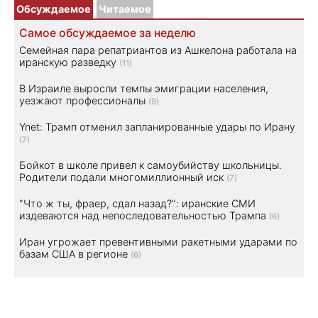
Обсуждаемое
Читаемое
Самое обсуждаемое за неделю
Семейная пара репатриантов из Ашкелона работала на
иранскую разведку
(11)
В Израиле выросли темпы эмиграции населения,
уезжают профессионалы
(9)
Ynet: Трамп отменил запланированные удары по Ирану
(7)
Бойкот в школе привел к самоубийству школьницы.
Родители подали многомиллионный иск
(7)
"Что ж ты, фраер, сдал назад?": иранские СМИ
издеваются над непоследовательностью Трампа
(6)
Иран угрожает превентивными ракетными ударами по
базам США в регионе
(6)