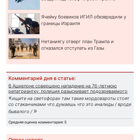
Ячейку боевиков ИГИЛ обезвредили у
границы Израиля
Нетаниягу отверг план Трампа и
отказался отступать из Газы
Комментарий дня в статье:
В Ашкелоне совершено нападение на 76-летнюю
репатриантку: полиция разыскивает подозреваемого
«
ищите на светофорах там такие мордовароты стоят
со стаканчиками что думаешь что это иналиды / вроде
»
бывалого /
Средняя оценка комментария: 5
Опрос недели