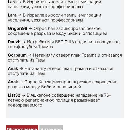
Lara
→
В Израиле выросли темпы эмиграции
населения, уезжают профессионалы
Lara
→
В Израиле выросли темпы эмиграции
населения, уезжают профессионалы
Grigori98
→
Опрос Kan зафиксировал резкое
сокращение разрыва между Биби и оппозицией
Dauzh
→
Истребители ВВС США подняли в воздух над
гольф-клубом Трампа
Gorbaum
→
Нетаниягу отверг план Трампа и отказался
отступать из Газы
Anak
→
Нетаниягу отверг план Трампа и отказался
отступать из Газы
Anak
→
Опрос Kan зафиксировал резкое сокращение
разрыва между Биби и оппозицией
List32
→
В Ашкелоне совершено нападение на 76-
летнюю репатриантку: полиция разыскивает
подозреваемого
Обсуждаемое
Читаемое