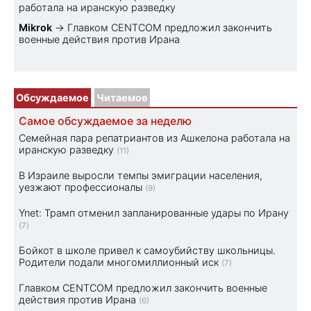
работала на иранскую разведку
Mikrok
→
Главком CENTCOM предложил закончить
военные действия против Ирана
Обсуждаемое
Читаемое
Самое обсуждаемое за неделю
Семейная пара репатриантов из Ашкелона работала на
иранскую разведку
(11)
В Израиле выросли темпы эмиграции населения,
уезжают профессионалы
(9)
Ynet: Трамп отменил запланированные удары по Ирану
(7)
Бойкот в школе привел к самоубийству школьницы.
Родители подали многомиллионный иск
(7)
Главком CENTCOM предложил закончить военные
действия против Ирана
(6)