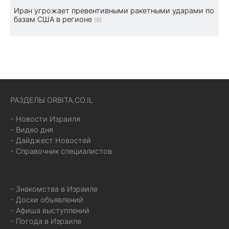
Иран угрожает превентивными ракетными ударами по
базам США в регионе
(6)
РАЗДЕЛЫ ORBITA.CO.IL
- Новости Израиля
- Видео дня
- Дайджест Новостей
- Справочник специалистов
- Знакомства в Израиле
- Доски объявлений
- Афиша выступлений
- Погода в Израиле