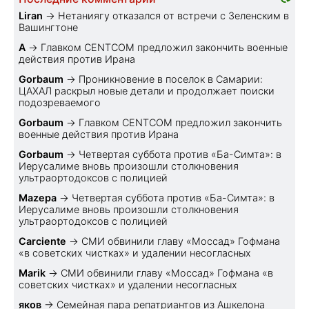
Liran
→
Нетаниягу отказался от встречи с Зеленским в
Вашингтоне
A
→
Главком CENTCOM предложил закончить военные
действия против Ирана
Gorbaum
→
Проникновение в поселок в Самарии:
ЦАХАЛ раскрыл новые детали и продолжает поиски
подозреваемого
Gorbaum
→
Главком CENTCOM предложил закончить
военные действия против Ирана
Gorbaum
→
Четвертая суббота против «Ба-Симта»: в
Иерусалиме вновь произошли столкновения
ультраортодоксов с полицией
Mazepa
→
Четвертая суббота против «Ба-Симта»: в
Иерусалиме вновь произошли столкновения
ультраортодоксов с полицией
Carciente
→
СМИ обвинили главу «Моссад» Гофмана
«в советских чистках» и удалении несогласных
Marik
→
СМИ обвинили главу «Моссад» Гофмана «в
советских чистках» и удалении несогласных
яков
→
Семейная пара репатриантов из Ашкелона