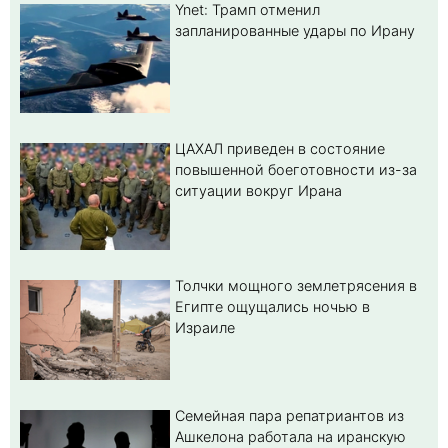
Ynet: Трамп отменил
запланированные удары по Ирану
ЦАХАЛ приведен в состояние
повышенной боеготовности из-за
ситуации вокруг Ирана
Толчки мощного землетрясения в
Египте ощущались ночью в
Израиле
Семейная пара репатриантов из
Ашкелона работала на иранскую