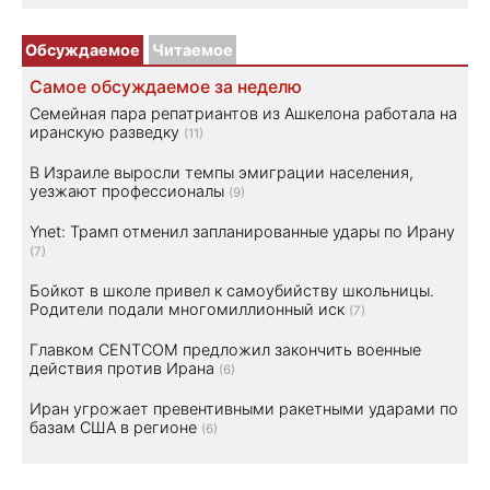
Обсуждаемое
Читаемое
Самое обсуждаемое за неделю
Семейная пара репатриантов из Ашкелона работала на
иранскую разведку
(11)
В Израиле выросли темпы эмиграции населения,
уезжают профессионалы
(9)
Ynet: Трамп отменил запланированные удары по Ирану
(7)
Бойкот в школе привел к самоубийству школьницы.
Родители подали многомиллионный иск
(7)
Главком CENTCOM предложил закончить военные
действия против Ирана
(6)
Иран угрожает превентивными ракетными ударами по
базам США в регионе
(6)