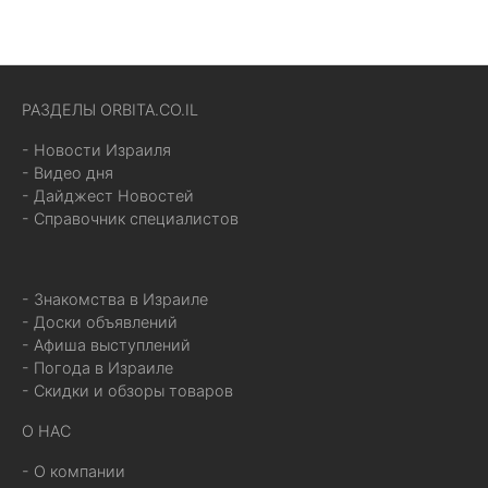
РАЗДЕЛЫ ORBITA.CO.IL
- Новости Израиля
- Видео дня
- Дайджест Новостей
- Справочник специалистов
- Знакомства в Израиле
- Доски объявлений
- Афиша выступлений
- Погода в Израиле
- Скидки и обзоры товаров
О НАС
- О компании