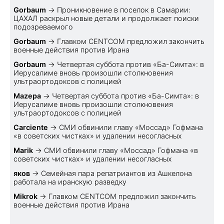
Gorbaum
→
Проникновение в поселок в Самарии:
ЦАХАЛ раскрыл новые детали и продолжает поиски
подозреваемого
Gorbaum
→
Главком CENTCOM предложил закончить
военные действия против Ирана
Gorbaum
→
Четвертая суббота против «Ба-Симта»: в
Иерусалиме вновь произошли столкновения
ультраортодоксов с полицией
Mazepa
→
Четвертая суббота против «Ба-Симта»: в
Иерусалиме вновь произошли столкновения
ультраортодоксов с полицией
Carciente
→
СМИ обвинили главу «Моссад» Гофмана
«в советских чистках» и удалении несогласных
Marik
→
СМИ обвинили главу «Моссад» Гофмана «в
советских чистках» и удалении несогласных
яков
→
Семейная пара репатриантов из Ашкелона
работала на иранскую разведку
Mikrok
→
Главком CENTCOM предложил закончить
военные действия против Ирана