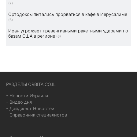
(7)
Ортодоксы пытались прорваться в кафе в Иерусалиме
(6)
Иран угрожает превентивными ракетными ударами по
базам США в регионе
(6)
РАЗДЕЛЫ ORBITA.CO.IL
- Новости Израиля
- Видео дня
- Дайджест Новостей
- Справочник специалистов