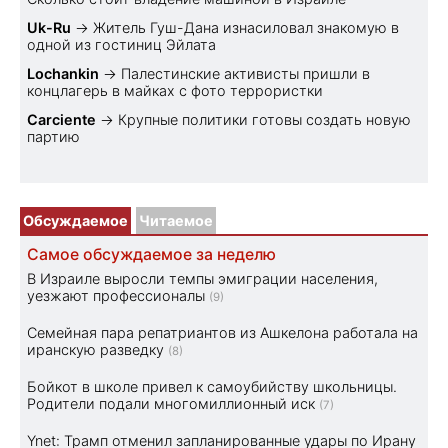
Uk-Ru
→
Житель Гуш-Дана изнасиловал знакомую в
одной из гостиниц Эйлата
Lochankin
→
Палестинские активисты пришли в
концлагерь в майках с фото террористки
Carciente
→
Крупные политики готовы создать новую
партию
Обсуждаемое
Читаемое
Самое обсуждаемое за неделю
В Израиле выросли темпы эмиграции населения,
уезжают профессионалы
(9)
Семейная пара репатриантов из Ашкелона работала на
иранскую разведку
(8)
Бойкот в школе привел к самоубийству школьницы.
Родители подали многомиллионный иск
(7)
Ynet: Трамп отменил запланированные удары по Ирану