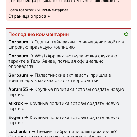
Для просмотра результатов опроса вам нужно проголосовать
Всего голосов: 751, комментариев 1
Страница опроса »
Последние комментарии
Gorbaum
→
Эдельштейн заявил о намерении войти в
широкую правящую коалицию
Gorbaum
→
WhatsApp захлестнула волна слухов о
теракте в Тель-Авиве, полиция официально
опровергла
Gorbaum
→
Палестинские активисты пришли в
концлагерь в майках с фото террористки
Abram55
→
Крупные политики готовы создать новую
партию
Mikrok
→
Крупные политики готовы создать новую
партию
Evgeni
→
Крупные политики готовы создать новую
партию
Lochankin
→
Бензин, гибрид или электромобиль?
Cколько стоит владение машиной в Израиле