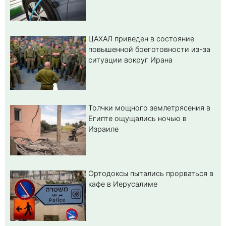
ЦАХАЛ приведен в состояние
повышенной боеготовности из-за
ситуации вокруг Ирана
Толчки мощного землетрясения в
Египте ощущались ночью в
Израиле
Ортодоксы пытались прорваться в
кафе в Иерусалиме