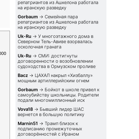
репатриантов из Ашкелона работала
на иранскую разведку
Gorbaum
→
Семейная пара
репатриантов из Ашкелона работала
на иранскую разведку
Uk-Ru
→
У многоэтажного дома в
Северном Тель-Авиве взорвалась
осколочная граната
000
Uk-Ru
→
СМИ: достигнуты
договоренности о возобновлении
судоходства в Ормузском проливе
Bacz
→
ЦАХАЛ накрыл «Хизбаллу»
мощным артиллерийским огнем
Gorbaum
→
Бойкот в школе привел к
самоубийству школьницы. Родители
подали многомиллионный иск
Vova18
→
Бывший лидер ШАС
вернется в большую политику
Marnin51
→
Трамп близок к
подписанию промежуточных
договорённостей с Ираном