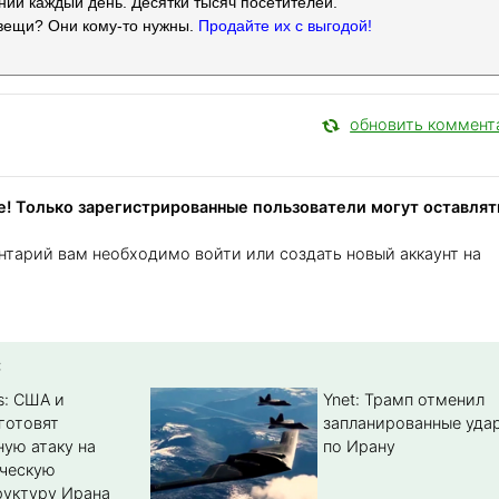
ий каждый день. Десятки тысяч посетителей.
вещи? Они кому-то нужны.
Продайте их с выгодой!
обновить коммент
! Только зарегистрированные пользователи могут оставлят
нтарий вам необходимо войти или создать новый аккаунт на
:
s: США и
Ynet: Трамп отменил
готовят
запланированные уда
ую атаку на
по Ирану
ическую
уктуру Ирана