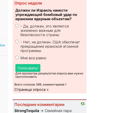
Опрос недели
Должен ли Израиль нанести
упреждающий бомбовый удар по
иранским ядерным объектам?
- Да, должен, это является
жизненно важным для
безопасности страны
- Нет, не должен. США обеспечат
бке
прекращение иранской атомной
программы
Мне все равно
Голосовать!
Для просмотра результатов опроса вам нужно
проголосовать
Всего голосов: 589, комментариев 1
Страница опроса »
Последние комментарии
StrongTequila
→
Семейная пара