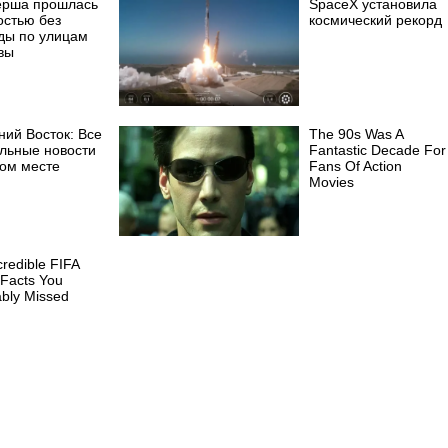
ерша прошлась
SpaceX установила
остью без
космический рекорд
ды по улицам
вы
ний Восток: Все
The 90s Was A
альные новости
Fantastic Decade For
ном месте
Fans Of Action
Movies
credible FIFA
Facts You
bly Missed