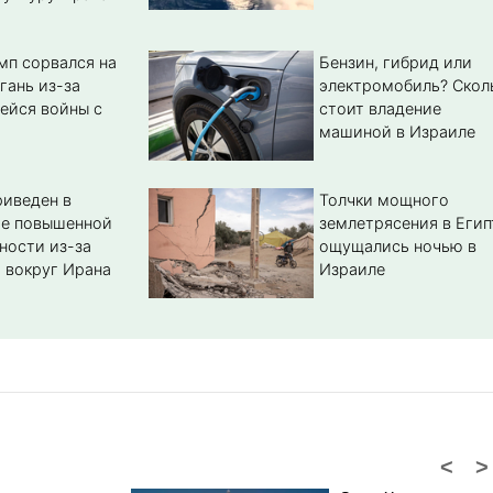
мп сорвался на
Бензин, гибрид или
гань из-за
электромобиль? Cкол
ейся войны с
стоит владение
машиной в Израиле
иведен в
Толчки мощного
ие повышенной
землетрясения в Егип
ности из-за
ощущались ночью в
 вокруг Ирана
Израиле
<
>