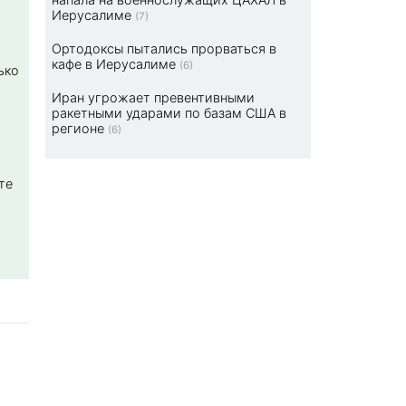
Иерусалиме
(7)
Ортодоксы пытались прорваться в
кафе в Иерусалиме
(6)
ько
Иран угрожает превентивными
ракетными ударами по базам США в
регионе
(6)
те