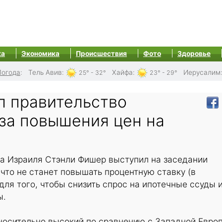
ка
Экономика
Происшествия
Фото
Здоровье
Погода
:
Тель Авив
:
Хайфа
:
Иерусалим
25° - 32°
23° - 29°
л правительство
-за повышения цен на
а Израиля Стэнли Фишер выступил на заседании
 что не станет повышать процентную ставку (в
для того, чтобы снизить спрос на ипотечные ссуды 
ы.
носительно высокий по сравнению с Западной Евро