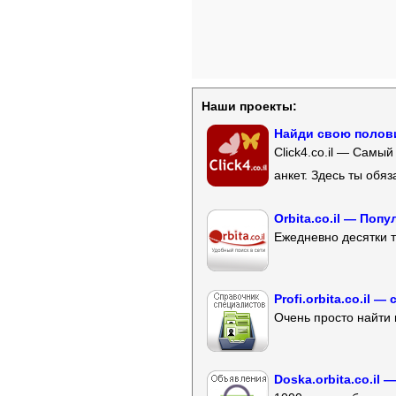
Наши проекты:
Найди свою полови
Click4.co.il — Самы
анкет. Здесь ты обя
Orbita.co.il — Поп
Ежедневно десятки т
Profi.orbita.co.il
Очень просто найти 
Doska.orbita.co.il