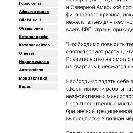
Гороскопы
и Северной Америкой про
Афиша и касса
финансового кризиса, иск
Click4.co.il
нежелательно для местно
Объявления
всего ВВП страны приходи
Каталог профи
"Необходимо повысить те
Каталог сайтов
соответствуют растущему
Oтветы
Правительство не смогло 
Недвижимость
на квартиры), несмотря н
Автомобили
Мои закладки
Необходимо задать себе в
Видео
эффективности работы ка
неэффективных министерст
Правительственные инстан
британской традиционной 
выполняются в полной ме