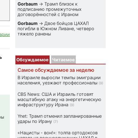
Gorbaum
→
Трамп близок к
подписанию промежуточных
договорённостей с Ираном
Gorbaum
→
Двое бойцов ЦАХАЛ
погибли в Южном Ливане, четверо
тяжело ранены
арии
ь
Обсуждаемое
Читаемое
Самое обсуждаемое за неделю
В Израиле выросли темпы эмиграции
населения, уезжают профессионалы
(9)
CBS News: США и Израиль готовят
масштабную атаку на энергетическую
инфраструктуру Ирана
(9)
Ynet: Трамп отменил запланированные
ры
удары по Ирану
(7)
«Нацисты - вон!»: толпа ортодоксов
напала на военнослужащих ЦАХАЛ в