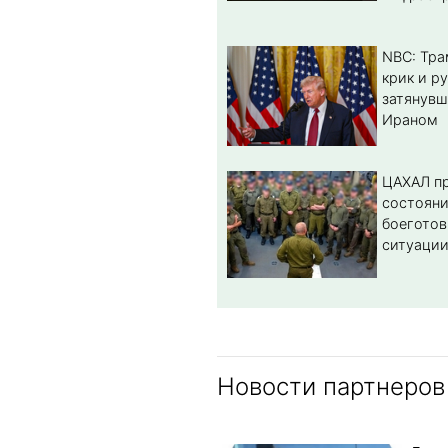
NBC: Тра
крик и ру
затянувш
Ираном
ЦАХАЛ пр
состоян
боеготов
ситуации
Новости партнеров