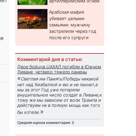
яет
артиллерийским огнем
Арабская мафия
убивает целыми
семьями: мужчину
застрелили через год
ия
после его супруги
Комментарий дня в статье:
Двое бойцов ЦАХАЛ погибли в Южном
Ливане, четверо тяжело ранены
«
Светлая им Память!Победы никакой
нет над Хизбаллой и ею и не пахнет,а
мы за этот Год уже потеряли
внушительное число солдат в Ливане,к
тому же мы зависим от воли Трампа и
действуем не в полную мощь как того
»
бы хотели.
Средняя оценка комментария: 3