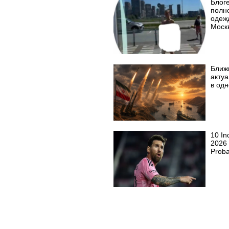
Блог
полн
одеж
Моск
Ближ
акту
в од
10 In
2026 
Proba