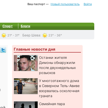
Ваш паспорт —
Новый пользователь
Войти
Спорт
Блоги
:
Беер Шева
:
21° - 31°
23° - 36°
Главные новости дня
Останки жителя
Димоны обнаружили
после двухнедельных
розысков
У многоэтажного дома
в Северном Тель-Авиве
и
взорвалась осколочная
граната
Семейная пара
пой