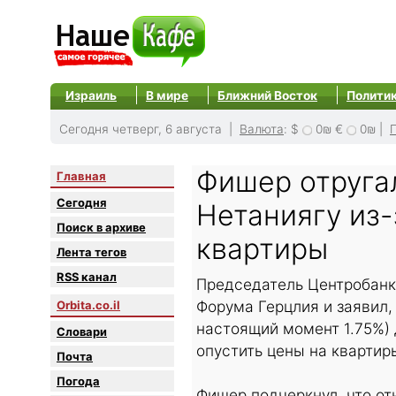
Израиль
В мире
Ближний Восток
Полити
Сегодня четверг, 6 августа |
Валюта
:
$
0₪
€
0₪
|
Фишер отруга
Главная
Сегодня
Нетаниягу из
Поиск в архиве
квартиры
Лента тегов
RSS канал
Председатель Центробанк
Форума Герцлия и заявил,
Orbita.co.il
настоящий момент 1.75%) 
Словари
опустить цены на квартир
Почта
Погода
Фишер подчеркнул, что от