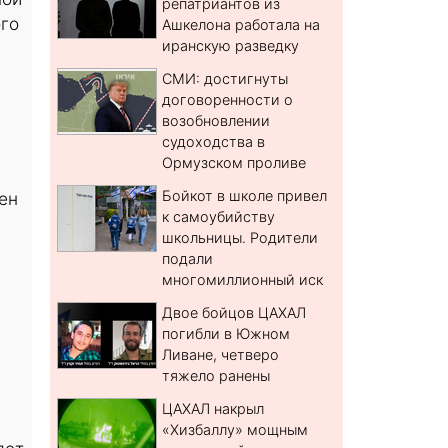
репатриантов из
ого
Ашкелона работала на
иранскую разведку
СМИ: достигнуты
договоренности о
возобновлении
судоходства в
Ормузском проливе
Бойкот в школе привел
ен
к самоубийству
школьницы. Родители
подали
многомиллионный иск
Двое бойцов ЦАХАЛ
погибли в Южном
Ливане, четверо
тяжело ранены
ЦАХАЛ накрыл
«Хизбаллу» мощным